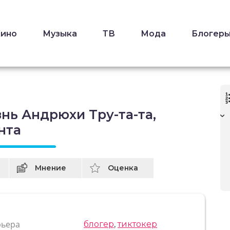
Кино
Музыка
ТВ
Мода
Блогер
нь Андрюхи Тру-та-та,
нта
Мнение
Оценка
рьера
блогер
,
тиктокер