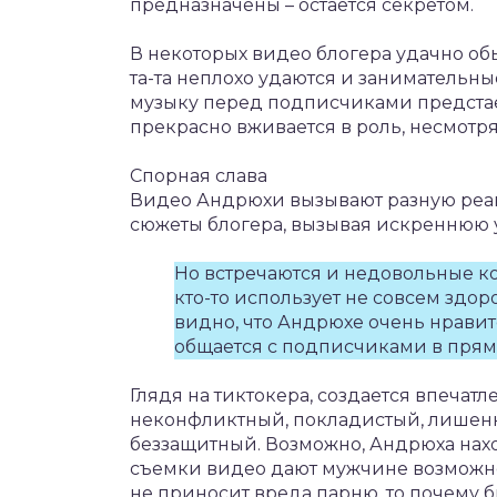
предназначены – остается секретом.
В некоторых видео блогера удачно об
та-та неплохо удаются и занимательны
музыку перед подписчиками предстает
прекрасно вживается в роль, несмотря
Спорная слава
Видео Андрюхи вызывают разную реак
сюжеты блогера, вызывая искреннюю у
Но встречаются и недовольные к
кто-то использует не совсем здор
видно, что Андрюхе очень нравит
общается с подписчиками в прям
Глядя на тиктокера, создается впечатле
неконфликтный, покладистый, лишенн
беззащитный. Возможно, Андрюха нахо
съемки видео дают мужчине возможно
не приносит вреда парню, то почему б