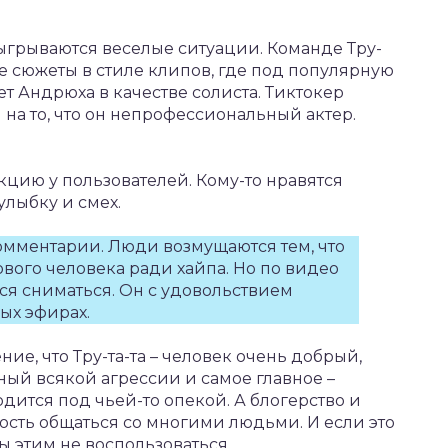
ыгрываются веселые ситуации. Команде Тру-
е сюжеты в стиле клипов, где под популярную
 Андрюха в качестве солиста. Тиктокер
 на то, что он непрофессиональный актер.
цию у пользователей. Кому-то нравятся
лыбку и смех.
омментарии. Люди возмущаются тем, что
ового человека ради хайпа. Но по видео
ся сниматься. Он с удовольствием
ых эфирах.
ние, что Тру-та-та – человек очень добрый,
ый всякой агрессии и самое главное –
дится под чьей-то опекой. А блогерство и
сть общаться со многими людьми. И если это
ы этим не воспользоваться.