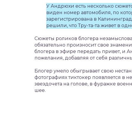
У Андрюхи есть несколько сюжето
виден номер автомобиля, по кот
зарегистрирована в Калининград
решили, что Тру-та-та живет в од
Сюжеты роликов блогера незамыслова
обязательно произносит свое знаменит
блогера в эфире передать привет, и 
пожелания, добавляя от себя различн
Блогер умело обыгрывает свою нестан
фотографиях тиктокер появляется в н
звездочета на голове, в фуражке воен
шее.