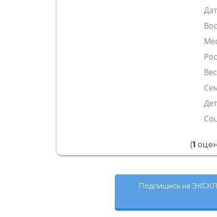
Да
Во
Ме
Рос
Ве
Сем
Де
Со
(
1
оцен
Подпишись на ЭКСКЛ