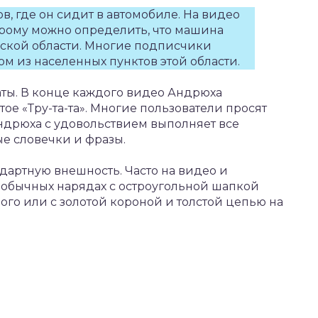
в, где он сидит в автомобиле. На видео
орому можно определить, что машина
ской области. Многие подписчики
ном из населенных пунктов этой области.
ты. В конце каждого видео Андрюха
ое «Тру-та-та». Многие пользователи просят
Андрюха с удовольствием выполняет все
ые словечки и фразы.
дартную внешность. Часто на видео и
еобычных нарядах с остроугольной шапкой
ного или с золотой короной и толстой цепью на