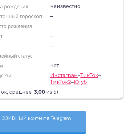
та рождения
неизвестно
сточный гороскоп
–
сто рождения
т
–
с
–
ейный статус
–
ти
нет
цсети
Инстаграм
–
ТикТок
–
ТикТок2
–
Ютуб
ок, среднее:
3,00
из 5)
ЮЗИВНЫЙ контент в Telegram