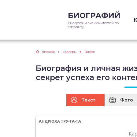
БИОГРАФИЙ
Биографии знаменитостей по
алфавиту
Главная
Блогеры
ТикТок
Биография и личная жиз
секрет успеха его конте
Текст
Фото
АНДРЮХА ТРУ-ТА-ТА
Ка