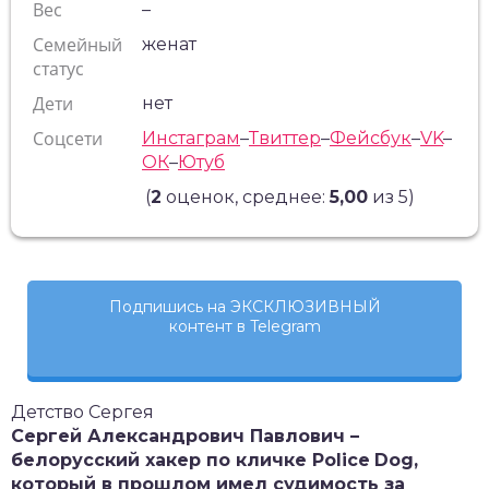
Вес
–
Семейный
женат
статус
Дети
нет
Соцсети
Инстаграм
–
Твиттер
–
Фейсбук
–
VK
–
ОК
–
Ютуб
(
2
оценок, среднее:
5,00
из 5)
Подпишись на ЭКСКЛЮЗИВНЫЙ
контент в Telegram
Детство Сергея
Сергей Александрович Павлович –
белорусский хакер по кличке
Police
Dog
,
который в прошлом имел судимость за