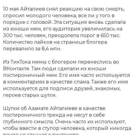
10 мая Айталиев снял реакцию на свою смерть,
спросил молодого человека, все ли у того в
порядке с головой. Эта ситуация вновь сделала
из юноши мем, его аудитория увеличилась на
300 тыс. человек, преодолела порог в 650 тыс.
Количество лайков на странице блогера
перевалило за 8,4 млн.
Из ТикТока мемы с блогером перенеслись во
ВКонтакте. Там люди сделали из юноши
постироничный мем. Его имя часто используется
в комментариях в качестве спама. Также его имя
используется для подписи друзей, знакомых,
героев старых шуток.
Шутки об Азамате Айталиеве в качестве
постироничного тренда не несут в себе
глубинного смысла. Очень часто их используют,
чтобы ввести в ступор человека, который никогда
ранее не слышал о тиктокере.