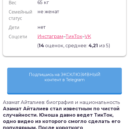
Вес
65 кг
Семейный
не женат
статус
Дети
нет
Соцсети
Инстаграм
–
ТикТок
–
VK
(
14
оценок, среднее:
4,21
из 5)
Подпишись на ЭКСКЛЮЗИВНЫЙ
контент в Telegram
Азамат Айталиев: биография и национальность
Азамат Айталиев стал известным по чистой
случайности. Юноша давно ведет ТикТок,
одно видео из которого смогло сделать его
популярным. После короткого