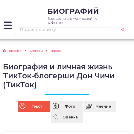
БИОГРАФИЙ
Биографии знаменитостей по
алфавиту
Главная
Блогеры
ТикТок
Биография и личная жизнь
ТикТок-блогерши Дон Чичи
(ТикТок)
Текст
Фото
Мнение
Оценка