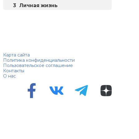
Личная жизнь
Биографий
© 2018–2026 – Биографии знаменитостей по алфавиту
Карта сайта
Политика конфиденциальности
Пользовательское соглашение
Контакты
О нас
Перепечатка материалов разрешена только с указанием
первоисточника
Сетевое издание "100 биографий", зарегистрировано
Федеральной службой по надзору в сфере связи,
информационных технологий и массовых коммуникаций.
Регистрационный номер Эл №ФС 90 – 94870 от 11.06.2021
года.