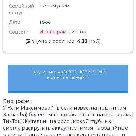
Семейный
не замужем
статус
Дети
трое
Соцсети
Инстаграм
-ТикТок
(
3
оценок, среднее:
4,33
из 5)
Подпишись на ЭКСКЛЮЗИВНЫЙ
контент в Telegram
Биография
У Кати Максимовой (в сети известна под ником
Kamasiba) более 1 млн. поклонников на платформе
ТикТок. Жительница российской глубинки
смогла раскрутить аккаунт, снимая пародийные
ролики. Популярность тиктокерше принесло и