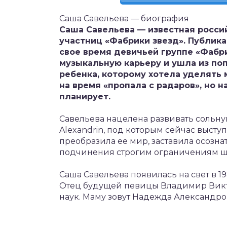
Саша Савельева — биография
Саша Савельева — известная росси
участниц «Фабрики звезд». Публика
свое время девичьей группе «Фабри
музыкальную карьеру и ушла из по
ребенка, которому хотела уделять 
на время «пропала с радаров», но н
планирует.
Савельева нацелена развивать сольну
Alexandrin, под которым сейчас высту
преобразила ее мир, заставила осознат
подчинения строгим ограничениям ш
Саша Савельева появилась на свет в 1
Отец будущей певицы Владимир Викт
наук. Маму зовут Надежда Александро