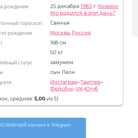
та рождения
25 декабря
1983
г.
Козерог
Кто родился в этот день?
сточный гороскоп
Свинья
сто рождения
Москва
,
Россия
т
168 см
с
50 кг
ейный статус
замужем
ти
сын Леон
цсети
Инстаграм
–
Твиттер
–
Фейсбук
–
VK
–
Ютуб
ок, среднее:
5,00
из 5)
ЮЗИВНЫЙ контент в Telegram