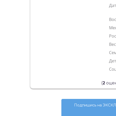
Да
Во
Ме
Рос
Ве
Сем
Де
Со
(
2
оцен
Подпишись на ЭКСКЛ