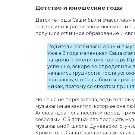
Детство и юношеские годы
Детские годы Саши были счастливыми
подходили к развитию и воспитанию д
получила отличное образование и свя
Родители развивали дочь и в му
Уже в 3 года маленькая Саша стал
катанию к именитому тренеру Ир
успешно, вскоре ее определили в
начались трудности: после усло
оказалось, что Саша боится прыгат
никак, поэтому со спортом пришло
Но Саша не переживала, ведь теперь 
музыкальные занятия, которые она лю
Александра пела песенки перед при
соседями. С 5 лет начала посещать му
музыкальной школы Дунаевского, учил
Кроме того, Саша Савельева выступала