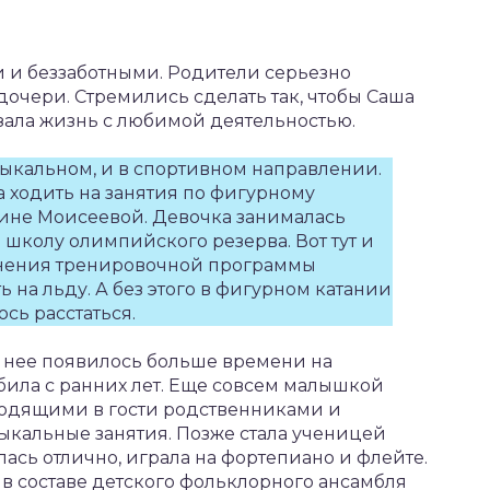
 и беззаботными. Родители серьезно
очери. Стремились сделать так, чтобы Саша
зала жизнь с любимой деятельностью.
зыкальном, и в спортивном направлении.
а ходить на занятия по фигурному
ине Моисеевой. Девочка занималась
 школу олимпийского резерва. Вот тут и
жнения тренировочной программы
ь на льду. А без этого в фигурном катании
сь расстаться.
у нее появилось больше времени на
била с ранних лет. Еще совсем малышкой
ходящими в гости родственниками и
зыкальные занятия. Позже стала ученицей
ась отлично, играла на фортепиано и флейте.
 в составе детского фольклорного ансамбля