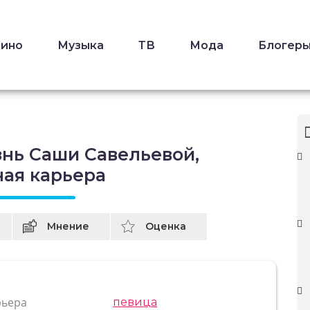
Кино
Музыка
ТВ
Мода
Блогер
знь Саши Савельевой,
ная карьера
Мнение
Оценка
рьера
певица