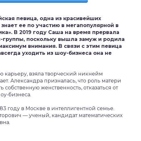
йская певица, одна из красивейших
 знает ее по участию в мегапопулярной в
ка». В 2019 году Саша на время прервала
п-группы, поскольку вышла замуж и родила
максимум внимания. В связи с этим певица
авсегда уходить из шоу-бизнеса она не
ю карьеру, взяла творческий никнейм
пает. Александра призналась, что роль матери
ь собственную женственность, отказаться от
оу-бизнеса.
983 году в Москве в интеллигентной семье.
орович — ученый, кандидат математических
вна.