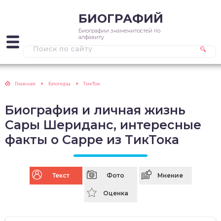
БИОГРАФИЙ
Биографии знаменитостей по
алфавиту
Главная
Блогеры
ТикТок
Биография и личная жизнь
Сары Шериданс, интересные
факты о Сарре из ТикТока
Текст
Фото
Мнение
Оценка