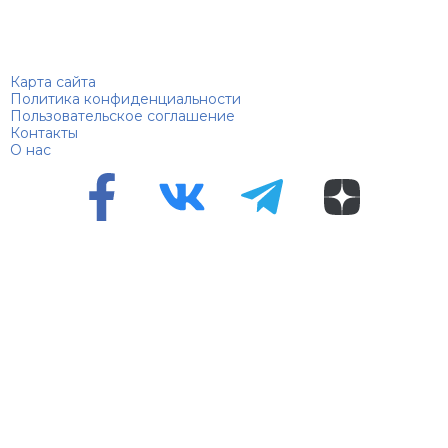
Биографий
© 2018–2026 – Биографии знаменитостей по алфавиту
Карта сайта
Политика конфиденциальности
Пользовательское соглашение
Контакты
О нас
Перепечатка материалов разрешена только с указанием
первоисточника
Сетевое издание "100 биографий", зарегистрировано
Федеральной службой по надзору в сфере связи,
информационных технологий и массовых коммуникаций.
Регистрационный номер Эл №ФС 90 – 94870 от 11.06.2021
года.