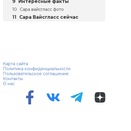
Интересные факты
Сара вайсгласс фото
Сара Вайсгласс сейчас
Биографий
© 2018–2026 – Биографии знаменитостей по алфавиту
Карта сайта
Политика конфиденциальности
Пользовательское соглашение
Контакты
О нас
Перепечатка материалов разрешена только с указанием
первоисточника
Сетевое издание "100 биографий", зарегистрировано
Федеральной службой по надзору в сфере связи,