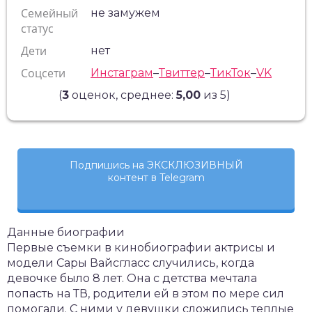
Семейный
не замужем
статус
Дети
нет
Соцсети
Инстаграм
–
Твиттер
–
ТикТок
–
VK
(
3
оценок, среднее:
5,00
из 5)
Подпишись на ЭКСКЛЮЗИВНЫЙ
контент в Telegram
Данные биографии
Первые съемки в кинобиографии актрисы и
модели Сары Вайсгласс случились, когда
девочке было 8 лет. Она с детства мечтала
попасть на ТВ, родители ей в этом по мере сил
помогали. С ними у девушки сложились теплые