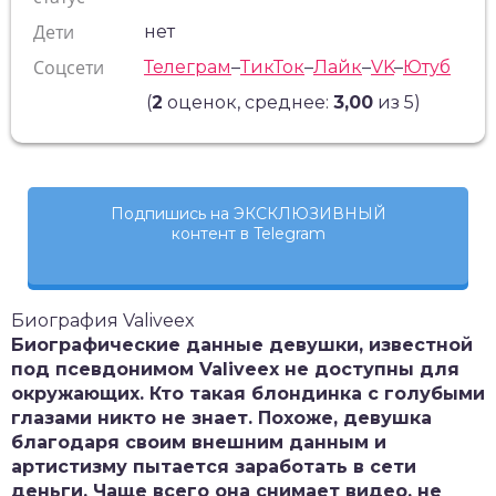
Дети
нет
Соцсети
Телеграм
–
ТикТок
–
Лайк
–
VK
–
Ютуб
(
2
оценок, среднее:
3,00
из 5)
Подпишись на ЭКСКЛЮЗИВНЫЙ
контент в Telegram
Биография Valiveex
Биографические данные девушки, известной
под псевдонимом Valiveex не доступны для
окружающих. Кто такая блондинка с голубыми
глазами никто не знает. Похоже, девушка
благодаря своим внешним данным и
артистизму пытается заработать в сети
деньги. Чаще всего она снимает видео, не