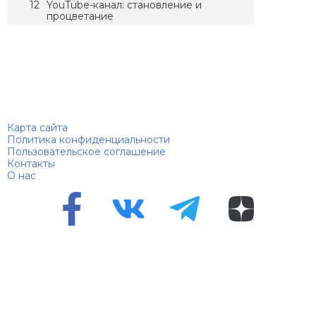
YouTube-канал: становление и
процветание
Биографий
© 2018–2026 – Биографии знаменитостей по алфавиту
Карта сайта
Политика конфиденциальности
Пользовательское соглашение
Контакты
О нас
Перепечатка материалов разрешена только с указанием
первоисточника
Сетевое издание "100 биографий", зарегистрировано
Федеральной службой по надзору в сфере связи,
информационных технологий и массовых коммуникаций.
Регистрационный номер Эл №ФС 90 – 94870 от 11.06.2021