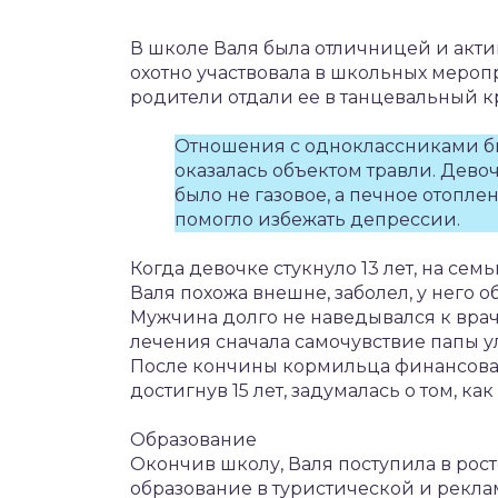
В школе Валя была отличницей и актив
охотно участвовала в школьных меропр
родители отдали ее в танцевальный к
Отношения с одноклассниками б
оказалась объектом травли. Девоч
было не газовое, а печное отоплен
помогло избежать депрессии.
Когда девочке стукнуло 13 лет, на сем
Валя похожа внешне, заболел, у него 
Мужчина долго не наведывался к врач
лечения сначала самочувствие папы ул
После кончины кормильца финансовая
достигнув 15 лет, задумалась о том, к
Образование
Окончив школу, Валя поступила в рост
образование в туристической и рекла