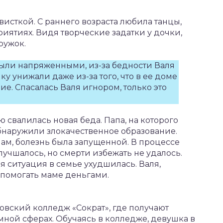
исткой. С раннего возраста любила танцы,
иятиях. Видя творческие задатки у дочки,
ружок.
ыли напряженными, из-за бедности Валя
ку унижали даже из-за того, что в ее доме
ие. Спасалась Валя игнором, только это
ью свалилась новая беда. Папа, на которого
обнаружили злокачественное образование.
ам, болезнь была запущенной. В процессе
учшалось, но смерти избежать не удалось.
 ситуация в семье ухудшилась. Валя,
ак помогать маме деньгами.
овский колледж «Сократ», где получают
мной сферах. Обучаясь в колледже, девушка в