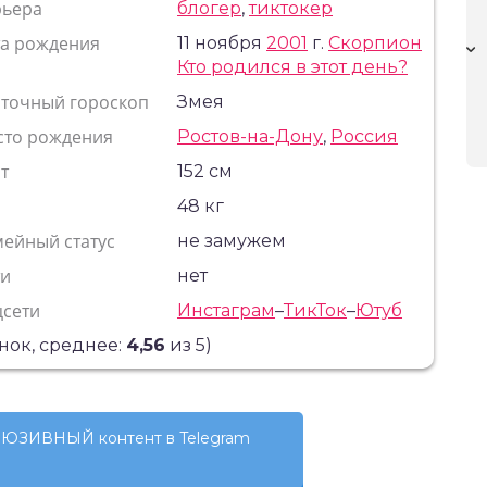
рьера
блогер
,
тиктокер
та рождения
11 ноября
2001
г.
Скорпион
Кто родился в этот день?
сточный гороскоп
Змея
сто рождения
Ростов-на-Дону
,
Россия
т
152 см
с
48 кг
ейный статус
не замужем
ти
нет
цсети
Инстаграм
–
ТикТок
–
Ютуб
нок, среднее:
4,56
из 5)
ЮЗИВНЫЙ контент в Telegram