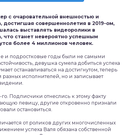
кер с очаровательной внешностью и
, достигшая совершеннолетия в 2019-ом,
ешалась выставлять видеоролики в
а, что станет невероятно успешным
утся более 4 миллионов человек.
кие и подростковые годы были не самыми
астойчивость, девушка сумела добиться успеха
умает останавливаться на достигнутом, теперь
и разных исполнителей, но и записывает
евидении.
-го. Подписчики отнеслись к этому факту
ающую певицу, другие откровенно признали
товали остановиться.
тличается от роликов других многочисленных
тижением успеха Валя обязана собственной