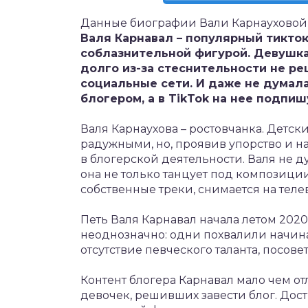
Данные биографии Вали Карнауховой
Валя Карнавал – популярный тикто
соблазнительной фигурой. Девушка
долго из-за стеснительности не р
социальные сети. И даже не думал
блогером, а в
TikTok
на нее подпиш
Валя Карнаухова – ростовчанка. Детс
радужными, но, проявив упорство и н
в блогерской деятельности. Валя не д
она не только танцует под композици
собственные треки, снимается на тел
Петь Валя Карнавал начала летом 2020
неоднозначно: одни похвалили начин
отсутствие певческого таланта, посове
Контент блогера Карнавал мало чем о
девочек, решивших завести блог. Дос