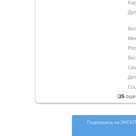
Ка
Да
Во
Ме
Рос
Ве
Сем
Де
Со
(
25
оце
Подпишись на ЭКСКЛ