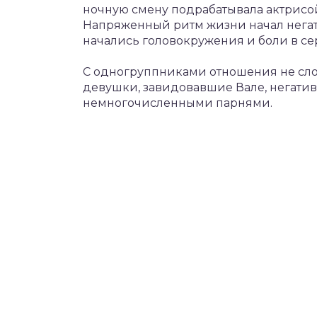
ночную смену подрабатывала актрисой 
Напряженный ритм жизни начал негати
начались головокружения и боли в се
С одногруппниками отношения не сл
девушки, завидовавшие Вале, негати
немногочисленными парнями.