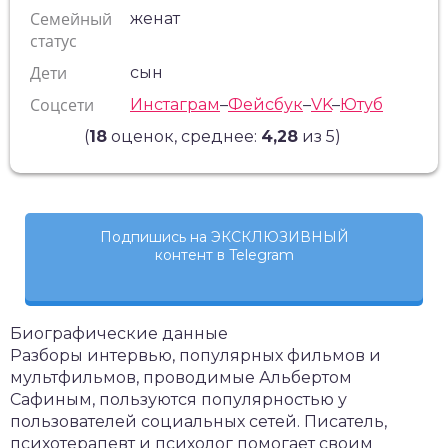
Семейный
женат
статус
Дети
сын
Соцсети
Инстаграм
–
Фейсбук
–
VK
–
Ютуб
(
18
оценок, среднее:
4,28
из 5)
Подпишись на ЭКСКЛЮЗИВНЫЙ
контент в Telegram
Биографические данные
Разборы интервью, популярных фильмов и
мультфильмов, проводимые Альбертом
Сафиным, пользуются популярностью у
пользователей социальных сетей. Писатель,
психотерапевт и психолог помогает своим