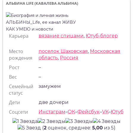
АЛЬБИНА LIFE (КАВАЛЕВА АЛЬБИНА)
Карьера
вязание спицами
,
Ютуб-блогер
Место
поселок Шаховская
,
Московская
рождения
область
,
Россия
Рост
–
Вес
–
Семейный
замужем
статус
Дети
две дочери
Соцсети
Инстаграм
–
ОК
–
Фейсбук
–
VK
–
Ютуб
(
2
оценок, среднее:
5,00
из 5)