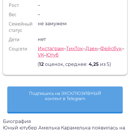
Рост
–
Вес
–
Семейный
не замужем
статус
Дети
нет
Соцсети
Инстаграм
–
ТикТок
–
Дзен
–
Фейсбук
–
VK
–
Ютуб
(
12
оценок, среднее:
4,25
из 5)
Подпишись на ЭКСКЛЮЗИВНЫЙ
контент в Telegram
Биография
Юный ютубер Амелька Карамелька появилась на