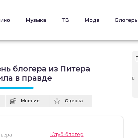
Кино
Музыка
ТВ
Мода
Блогер
нь блогера из Питера
ила в правде
Мнение
Оценка
рьера
Ютуб-блогер