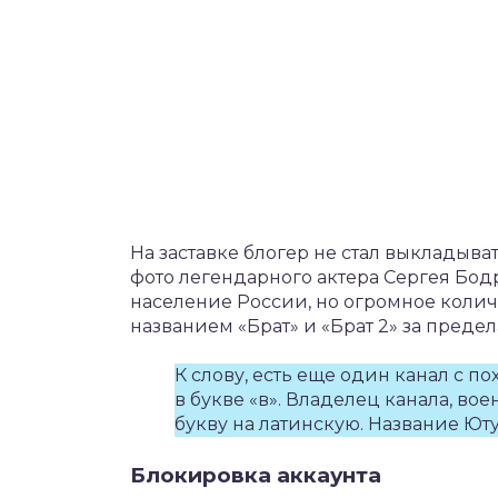
На заставке блогер не стал выкладыва
фото легендарного актера Сергея Бодр
население России, но огромное колич
названием «Брат» и «Брат 2» за пред
К слову, есть еще один канал с 
в букве «в». Владелец канала, в
букву на латинскую. Название Ют
Блокировка аккаунта