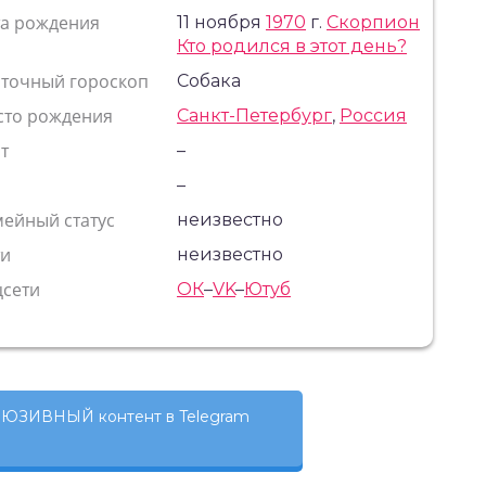
та рождения
11 ноября
1970
г.
Скорпион
Кто родился в этот день?
сточный гороскоп
Собака
сто рождения
Санкт-Петербург
,
Россия
т
–
с
–
ейный статус
неизвестно
ти
неизвестно
цсети
ОК
–
VK
–
Ютуб
ЮЗИВНЫЙ контент в Telegram