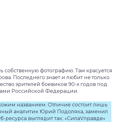
ть собственную фотографию. Там красуется
ова. Последнего знает и любит не только
ество зрителей боевиков 90-х годов под
елами Российской Федерации.
похожим названием. Отличие состоит лишь
оенный аналитик Юрий Подоляка, заменил
уб-ресурса выглядит так: «СилаVправде»