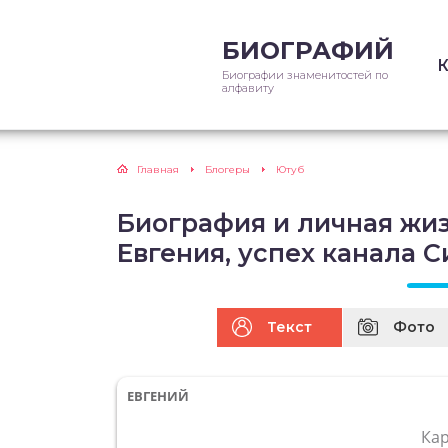
БИОГРАФИЙ
Биографии знаменитостей по
алфавиту
Главная
Блогеры
Ютуб
Биография и личная жиз
Евгения, успех канала С
Текст
Фото
ЕВГЕНИЙ
Ка