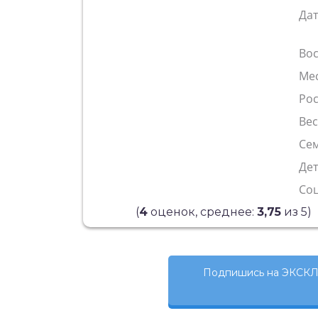
Да
Во
Ме
Рос
Ве
Сем
Де
Со
(
4
оценок, среднее:
3,75
из 5)
Подпишись на ЭКСКЛ