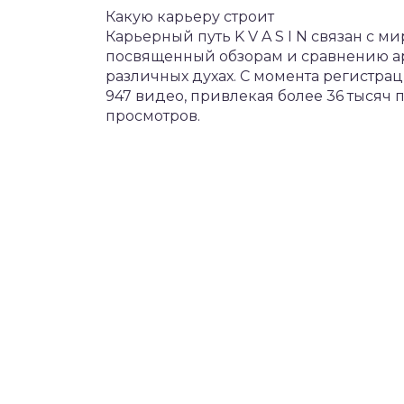
Какую карьеру строит
Карьерный путь K V A S I N связан с 
посвященный обзорам и сравнению ар
различных духах. С момента регистрац
947 видео, привлекая более 36 тысяч
просмотров.