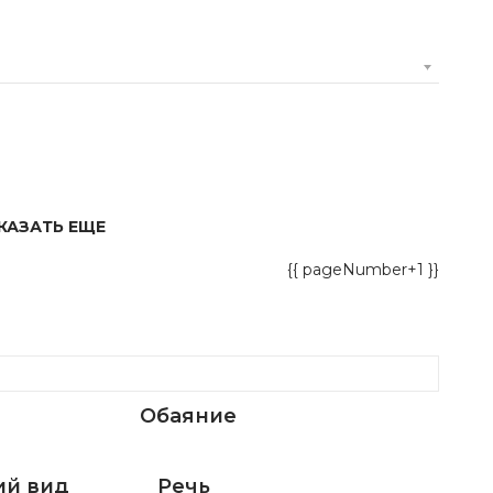
КАЗАТЬ ЕЩЕ
{{ pageNumber+1 }}
Обаяние
й вид
Речь