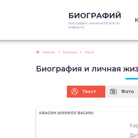
БИОГРАФИЙ
Биографии знаменитостей по
алфавиту
Главная
Блогеры
Ютуб
Биография и личная жи
Текст
Фото
КВАСИН (КИРИЛЛ ВАСИН)
Ка
Да