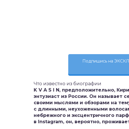
Подпишись на ЭКСКЛ
Что известно из биографии
K V A S I N, предположительно, Ки
энтузиаст из России. Он называет 
своими мыслями и обзорами на тем
с длинными, неухоженными волосам
небрежного и эксцентричного парф
в Instagram, он, вероятно, прожива