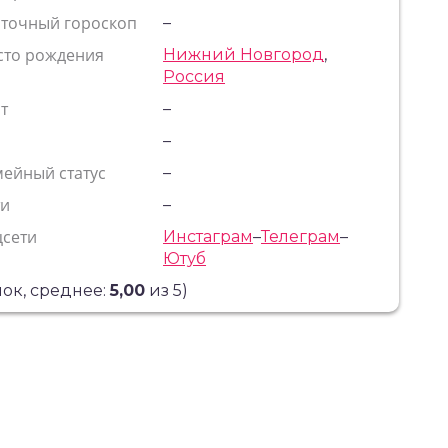
сточный гороскоп
–
сто рождения
Нижний Новгород
,
Россия
т
–
с
–
ейный статус
–
ти
–
цсети
Инстаграм
–
Телеграм
–
Ютуб
ок, среднее:
5,00
из 5)