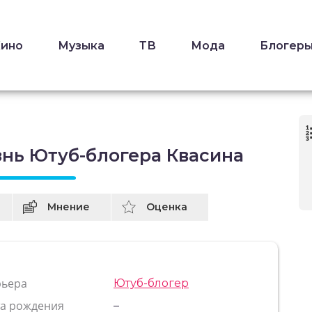
Кино
Музыка
ТВ
Мода
Блогер
знь Ютуб-блогера Квасина
Мнение
Оценка
рьера
Ютуб-блогер
та рождения
–