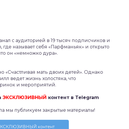
анал с аудиторией в 19 тысяч подписчиков и
m, где называет себя «Парфманьяк» и открыто
что он «немножко дура».
сано «Счастливая мать двоих детей». Однако
рилл ведет жизнь холостяка, что
еринок и мероприятий.
а
ЭКСКЛЮЗИВНЫЙ
контент в Telegram
ла мы публикуем закрытые материалы!
 ЭКСКЛЮЗИВНЫЙ контент