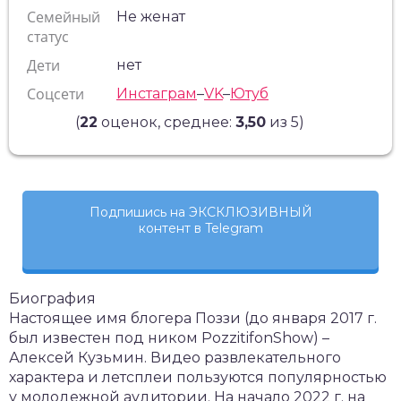
Семейный
Не женат
статус
Дети
нет
Соцсети
Инстаграм
–
VK
–
Ютуб
(
22
оценок, среднее:
3,50
из 5)
Подпишись на ЭКСКЛЮЗИВНЫЙ
контент в Telegram
Биография
Настоящее имя блогера Поззи (до января 2017 г.
был известен под ником PozzitifonShow) –
Алексей Кузьмин. Видео развлекательного
характера и летсплеи пользуются популярностью
у молодежной аудитории. На начало 2022 г. на