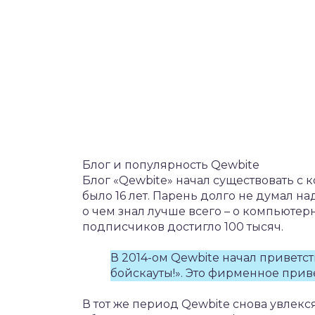
Блог и популярность Qewbite
Блог «Qewbite» начал существовать с 
было 16 лет. Парень долго не думал над
о чем знал лучше всего – о компьютерн
подписчиков достигло 100 тысяч.
В 2014-ом Qewbite начал приветс
бойскауты!». Это фирменное прив
В тот же период Qewbite снова увлек