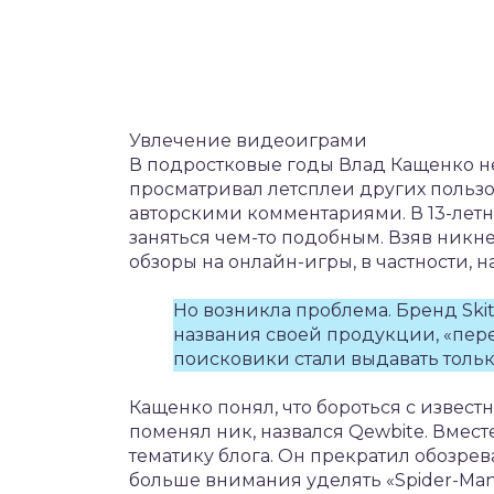
Увлечение видеоиграми
В подростковые годы Влад Кащенко не
просматривал летсплеи других пользо
авторскими комментариями. В 13-летн
заняться чем-то подобным. Взяв никне
обзоры на онлайн-игры, в частности, н
Но возникла проблема. Бренд Ski
названия своей продукции, «пере
поисковики стали выдавать тольк
Кащенко понял, что бороться с извест
поменял ник, назвался Qewbite. Вмес
тематику блога. Он прекратил обозрева
больше внимания уделять «Spider-Man»