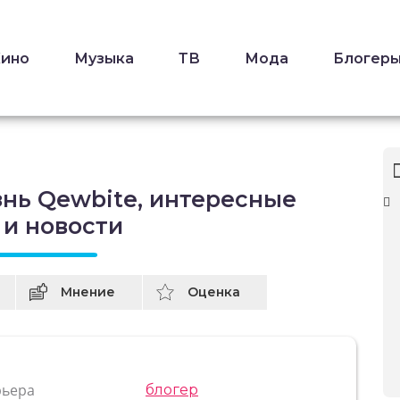
Кино
Музыка
ТВ
Мода
Блогер
знь Qewbite, интересные
 и новости
Мнение
Оценка
рьера
блогер