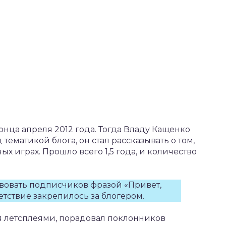
конца апреля 2012 года. Тогда Владу Кащенко
 тематикой блога, он стал рассказывать о том,
ых играх. Прошло всего 1,5 года, и количество
твовать подписчиков фразой «Привет,
етствие закрепилось за блогером.
ся летсплеями, порадовал поклонников