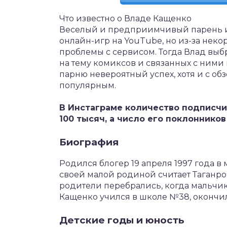
Что известно о Владе Кащенко
Веселый и предприимчивый парень из
онлайн-игр на YouTube, но из-за нек
проблемы с сервисом. Тогда Влад выб
на тему комиксов и связанных с ними 
парню невероятный успех, хотя и с об
популярным.
В Инстаграме количество подписчи
100 тысяч, а число его поклоннико
Биография
Родился блогер 19 апреля 1997 года в
своей малой родиной считает Таганрог,
родители перебрались, когда мальчик
Кащенко учился в школе №38, окончил 
Детские годы и юность