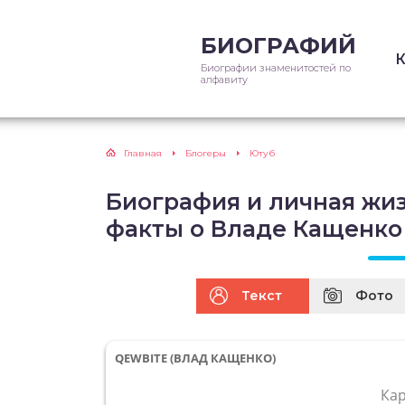
БИОГРАФИЙ
Биографии знаменитостей по
алфавиту
Главная
Блогеры
Ютуб
Биография и личная жи
факты о Владе Кащенко
Текст
Фото
QEWBITE (ВЛАД КАЩЕНКО)
Ка