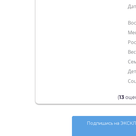
Да
Во
Ме
Рос
Ве
Сем
Де
Со
(
13
оцен
Подпишись на ЭКСКЛ