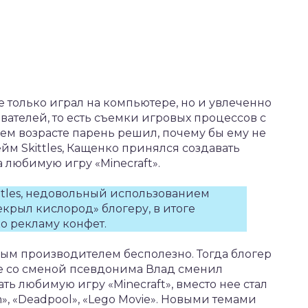
 только играл на компьютере, но и увлеченно
вателей, то есть съемки игровых процессов с
ем возрасте парень решил, почему бы ему не
йм Skittles, Кащенко принялся создавать
а любимую игру «Minecraft».
ttles, недовольный использованием
крыл кислород» блогеру, в итоге
о рекламу конфет.
ным производителем бесполезно. Тогда блогер
те со сменой псевдонима Влад сменил
ть любимую игру «Minecraft», вместо нее стал
, «Deadpool», «Lego Movie». Новыми темами