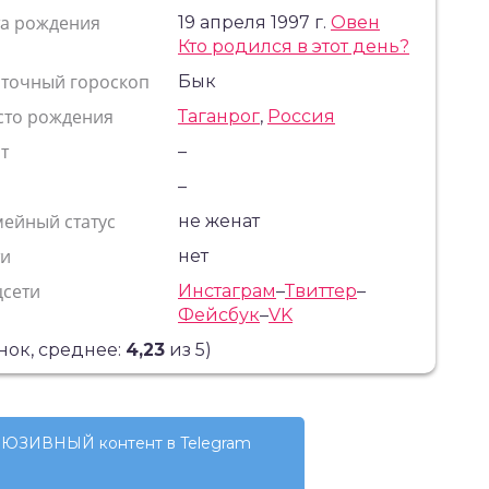
та рождения
19 апреля 1997 г.
Овен
Кто родился в этот день?
сточный гороскоп
Бык
сто рождения
Таганрог
,
Россия
т
–
с
–
ейный статус
не женат
ти
нет
цсети
Инстаграм
–
Твиттер
–
Фейсбук
–
VK
ок, среднее:
4,23
из 5)
ЮЗИВНЫЙ контент в Telegram