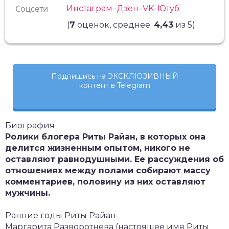
Соцсети
Инстаграм
–
Дзен
–
VK
–
Ютуб
(
7
оценок, среднее:
4,43
из 5)
Подпишись на ЭКСКЛЮЗИВНЫЙ
контент в Telegram
Биография
Ролики блогера Риты Райан, в которых она
делится жизненным опытом, никого не
оставляют равнодушными. Ее рассуждения об
отношениях между полами собирают массу
комментариев, половину из них оставляют
мужчины.
Ранние годы Риты Райан
Маргарита Разворотнева (настоящее имя Риты