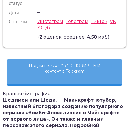
статус
Дети
–
Соцсети
Инстаграм
–
Телеграм
–
ТикТок
–
VK
–
Ютуб
(
2
оценок, среднее:
4,50
из 5)
Подпишись на ЭКСКЛЮЗИВНЫЙ
контент в Telegram
Краткая биография
Шедимен или Шеди, — Майнкрафт-ютубер,
известный благодаря созданию популярного
сериала «Зомби-Апокалипсис в Майнкрафте
от первого лица». Он также и главный
персонаж этого сериала. Подробной