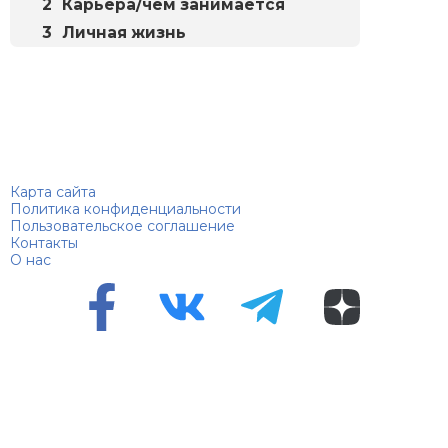
Карьера/чем занимается
Личная жизнь
Биографий
© 2018–2026 – Биографии знаменитостей по алфавиту
Карта сайта
Политика конфиденциальности
Пользовательское соглашение
Контакты
О нас
Перепечатка материалов разрешена только с указанием
первоисточника
Сетевое издание "100 биографий", зарегистрировано
Федеральной службой по надзору в сфере связи,
информационных технологий и массовых коммуникаций.
Регистрационный номер Эл №ФС 90 – 94870 от 11.06.2021