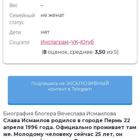
Вес
–
Семейный
не женат
статус
Дети
нет
Соцсети
Инстаграм
–
VK
–
Ютуб
(
8
оценок, среднее:
3,50
из 5)
Подпишись на ЭКСКЛЮЗИВНЫЙ
контент в Telegram
Биография блогера Вячеслава Исмаилова
Слава Исмаилов родился в городе Пермь 22
апреля 1996 года. Официально проживает там
же. Молодому человеку сейчас 25 лет, он