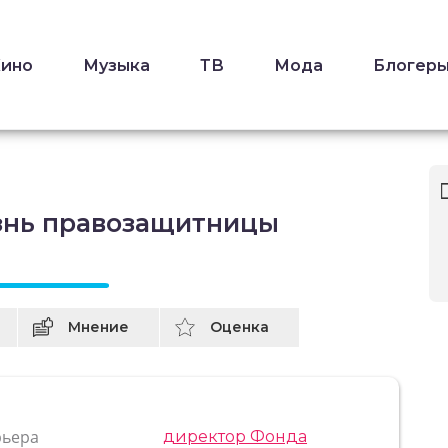
Кино
Музыка
ТВ
Мода
Блогер
знь правозащитницы
Мнение
Оценка
рьера
директор Фонда