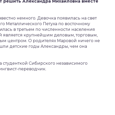
т решить Александра Михайловна вместе
естно немного. Девочка появилась на свет
го Металлического Петуха по восточному
дилась в третьем по численности населения
й является крупнейшим деловым, торговым,
ным центром. О родителях Маровой ничего не
ошли детские годы Александры, чем она
а студенткой Сибирского независимого
лингвист-переводчик.