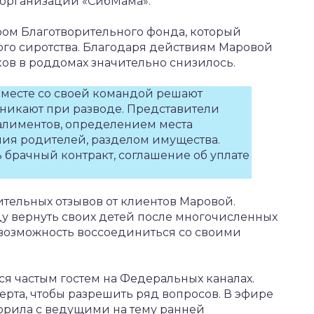
 организации «СибМама».
ором Благотворительного фонда, который
го сиротства. Благодаря действиям Маровой
ков в роддомах значительно снизилось.
месте со своей командой решают
никают при разводе. Представители
алиментов, определением места
ния родителей, разделом имущества.
 брачный контракт, соглашение об уплате
тельных отзывов от клиентов Маровой.
у вернуть своих детей после многочисленных
возможность воссоединиться со своими
я частым гостем на Федеральных каналах.
рта, чтобы разрешить ряд вопросов. В эфире
орила с ведущими на тему ранней