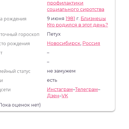
профилактики
социального сиротства
та рождения
9 июня
1981
г.
Близнецы
Кто родился в этот день?
сточный гороскоп
Петух
сто рождения
Новосибирск
,
Россия
т
–
с
–
ейный статус
не замужем
ти
есть
цсети
Инстаграм
–
Телеграм
–
Дзен
–
VK
Пока оценок нет)