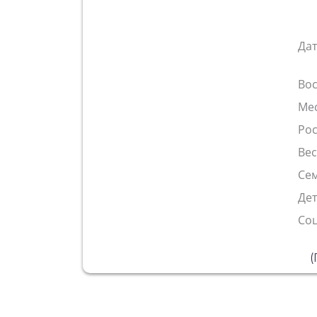
Да
Во
Ме
Рос
Ве
Сем
Де
Со
(