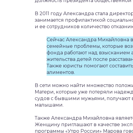
должность президента общественной
В 2011 году Александра стала директ
занимается профилактикой социально
и ее сотрудников количество отказни
Сейчас Александра Михайловна в
семейные проблемы, которые воз
фонда работают над взысканием 
жительства детей после расстава
Также юристы помогают составить
алиментов.
В сети можно найти множество положи
Матери, которые уже потеряли надежд
судов с бывшими мужьями, получают 
малышами.
Также Александра Михайловна являетс
Женщину приглашают в качестве экспе
программы «Утро России» Марова гов