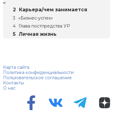
Карьера/чем занимается
«Бизнес-успех»
Глава постпредства УР
Личная жизнь
Биографий
© 2018–2026 – Биографии знаменитостей по алфавиту
Карта сайта
Политика конфиденциальности
Пользовательское соглашение
Контакты
О нас
Перепечатка материалов разрешена только с указанием
первоисточника
Сетевое издание "100 биографий", зарегистрировано
Федеральной службой по надзору в сфере связи,