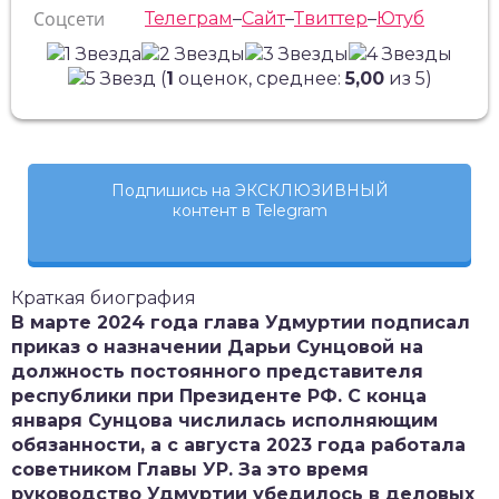
Соцсети
Телеграм
–
Сайт
–
Твиттер
–
Ютуб
(
1
оценок, среднее:
5,00
из 5)
Подпишись на ЭКСКЛЮЗИВНЫЙ
контент в Telegram
Краткая биография
В марте 2024 года глава Удмуртии подписал
приказ о назначении Дарьи Сунцовой на
должность постоянного представителя
республики при Президенте РФ. С конца
января Сунцова числилась исполняющим
обязанности, а с августа 2023 года работала
советником Главы УР. За это время
руководство Удмуртии убедилось в деловых