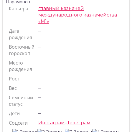
Карьера
главный казначей
международного казначейства
«М1»
Дата
–
рождения
Восточный
–
гороскоп
Место
–
рождения
Рост
–
Вес
–
Семейный
–
статус
Дети
–
Соцсети
Инстаграм
–
Телеграм