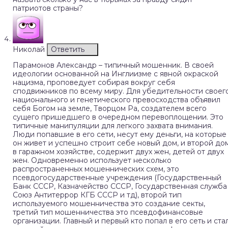
патриотов страны?
Николай
Ответить
Парамонов Александр – типичный мошенник. В своей
идеологии основанной на Инглиизме с явной окраской
нацизма, проповедует собирая вокруг себя
сподвижников по всему миру. Для убедительности своег
национального и генетического превосходства объявил
себя Богом на земле, Творцом Ра, создателем всего
сущего пришедшего в очередном перевоплощении. Это
типичные манипуляции для легкого захвата внимания.
Люди попавшие в его сети, несут ему деньги, на которые
он живет и успешно строит себе новый дом, и второй до
в гаражном хозяйстве, содержит двух жен, детей от двух
жен. Одновременно использует несколько
распространенных мошеннических схем, это
псевдогосударственные учреждения (Государственный
Банк СССР, Казначейство СССР, Государственная служба
Союз Антитеррор КГБ СССР и тд), второй тип
используемого мошенничества это создание секты,
третий тип мошенничества это псевдофинансовые
организации. Главный и первый кто попал в его сеть и ста