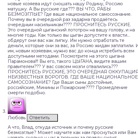
новые хозяева идут сношать нашу Родину, Россию
матушку. А Вы русские где??? ВЫ ЧТО, РАБЫ
БЕЗМОЗГЛЫЕ? Где ваше национальное самосознание.
Почему вы в очередной раз задарма продаётесь
очередным насильникам???? ПРОСНИТЕСЬ РУССКИЕ.
Это очередной цыганский лототрон на вашу голову, и на
многие годы. Как только вы цыган допустите к власти…
обдерут они вас как липку. Им нужно отработать те
деньги, которые они за вас, за Россию жидам заплатили. 
им, новым хозяевам, нужно вас до конца истребить всем
доступными методами. Посмотрите на этого цыгана
Парамонова!!! Вы его, такого ЦЫГАНА, видите вашим
правителем??? У вас совсем мозги отвалились???
ПРОСНИТЕСЬ РУССКИЕ, ЭТО ОЧЕРЕДНАЯ ОККУПАЦИ
НЕИЗВЕСТНЫХ ВОРОГОВ. ГДЕ ВАШЕ НАЦИОНАЛЬНОЕ
САМОСОЗНАНИЕ? Где Ваши сыны достойные,
российские, Минины и Пожарские???? Промедление
смерти подобно.
Любовь
Ответить
А что, Влад, откуда источник и почему русские
безмозглые? Может научите как нам проснуться или Вам
назвать сколько у нас в тюрьмах за правду сидит