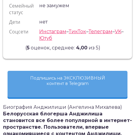
Семейный
не замужем
статус
Дети
нет
Соцсети
Инстаграм
–
ТикТок
–
Телеграм
–
VK
–
Ютуб
(
5
оценок, среднее:
4,00
из 5)
Подпишись на ЭКСКЛЮЗИВНЫЙ
контент в Telegram
Биография Анджилиши (Ангелина Михалева)
Белорусская блогерша Анджилиша
становится все более популярной в интернет-
пространстве. Пользователи, впервые
ознакомившиеся с контентом Анджилиши,