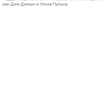
как Дим Димыч и Улька Пулька.