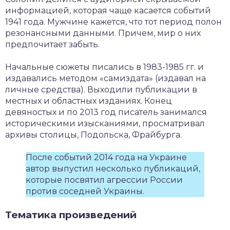
информацией, которая чаще касается событий
1941 года. Мужчине кажется, что тот период полон
резонансными данными. Причем, мир о них
предпочитает забыть.
Начальные сюжеты писались в 1983-1985 гг. и
издавались методом «самиздата» (издавал на
личные средства). Выходили публикации в
местных и областных изданиях. Конец
девяностых и по 2013 год писатель занимался
историческими изысканиями, просматривал
архивы столицы, Подольска, Фрайбурга.
После событий 2014 года на Украине
автор выпустил несколько публикаций,
которые посвятил агрессии России
против соседней Украины.
Тематика произведений