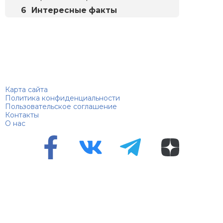
Интересные факты
Биографий
© 2018–2026 – Биографии знаменитостей по алфавиту
Карта сайта
Политика конфиденциальности
Пользовательское соглашение
Контакты
О нас
Перепечатка материалов разрешена только с указанием
первоисточника
Сетевое издание "100 биографий", зарегистрировано
Федеральной службой по надзору в сфере связи,
информационных технологий и массовых коммуникаций.
Регистрационный номер Эл №ФС 90 – 94870 от 11.06.2021