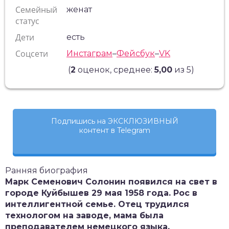
Семейный
женат
статус
Дети
есть
Соцсети
Инстаграм
–
Фейсбук
–
VK
(
2
оценок, среднее:
5,00
из 5)
Подпишись на ЭКСКЛЮЗИВНЫЙ
контент в Telegram
Ранняя биография
Марк Семенович Солонин появился на свет в
городе Куйбышев 29 мая 1958 года. Рос в
интеллигентной семье. Отец трудился
технологом на заводе, мама была
преподавателем немецкого языка.