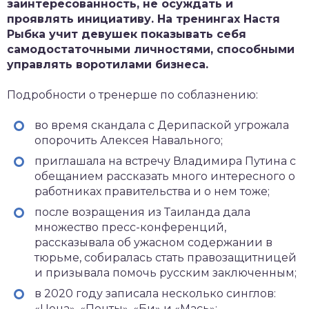
заинтересованность, не осуждать и
проявлять инициативу. На тренингах Настя
Рыбка учит девушек показывать себя
самодостаточными личностями, способными
управлять воротилами бизнеса.
Подробности о тренерше по соблазнению:
во время скандала с Дерипаской угрожала
опорочить Алексея Навального;
приглашала на встречу Владимира Путина с
обещанием рассказать много интересного о
работниках правительства и о нем тоже;
после возращения из Таиланда дала
множество пресс-конференций,
рассказывала об ужасном содержании в
тюрьме, собиралась стать правозащитницей
и призывала помочь русским заключенным;
в 2020 году записала несколько синглов:
«Цена», «Понты», «Би» и «Мась»;