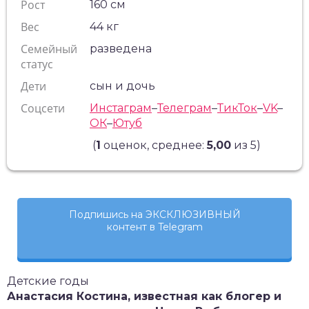
Рост
160 см
Вес
44 кг
Семейный
разведена
статус
Дети
сын и дочь
Соцсети
Инстаграм
–
Телеграм
–
ТикТок
–
VK
–
ОК
–
Ютуб
(
1
оценок, среднее:
5,00
из 5)
Подпишись на ЭКСКЛЮЗИВНЫЙ
контент в Telegram
Детские годы
Анастасия Костина, известная как блогер и