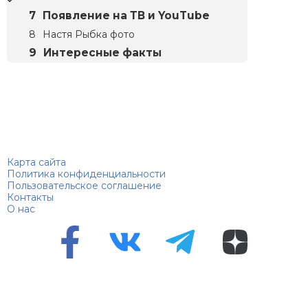
Появление на ТВ и YouTube
Настя Рыбка фото
Интересные факты
Биографий
© 2018–2026 – Биографии знаменитостей по алфавиту
Карта сайта
Политика конфиденциальности
Пользовательское соглашение
Контакты
О нас
Перепечатка материалов разрешена только с указанием
первоисточника
Сетевое издание "100 биографий", зарегистрировано