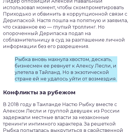
Лидер оппозиции Алексей Навальный
использовал момент, чтобы скомпрометировать
Приходько и обвинить в коррупционной связи с
Дерипаской. Настя пошла на попятную и заявила,
что сказанное ею — глупый троллинг. Но
опороченный Дерипаска подал на
соблазнительницу в суд за разглашение личной
информации без его разрешения.
Рыбка вновь махнула хвостом, дескать,
бизнесмен ее ревнует к Алексу Лесли, и
улетела в Тайланд. Но в экзотической
стране ей не удалось уйти от возмездия.
Конфликты за рубежом
В 2018 году в Таиланде Настю Рыбку вместе с
Алексом Лесли и группой девушек из России
задержали местные власти за незаконные
тренинги интимного характера. За решеткой
Рыбка попыталась выкрутиться в свойственной