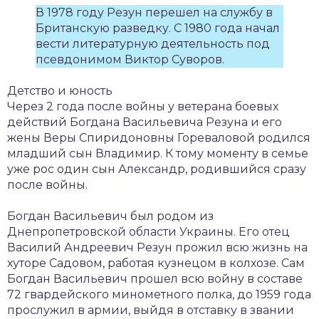
В 1978 году Резун перешел на службу в
Британскую разведку. С 1980 года начал
вести литературную деятельность под
псевдонимом Виктор Суворов.
Детство и юность
Через 2 года после войны у ветерана боевых
действий Богдана Васильевича Резуна и его
жены Веры Спиридоновны Гореваловой родился
младший сын Владимир. К тому моменту в семье
уже рос один сын Александр, родившийся сразу
после войны.
Богдан Васильевич был родом из
Днепропетровской области Украины. Его отец
Василий Андреевич Резун прожил всю жизнь на
хуторе Садовом, работая кузнецом в колхозе. Сам
Богдан Васильевич прошел всю войну в составе
72 гвардейского минометного полка, до 1959 года
прослужил в армии, выйдя в отставку в звании