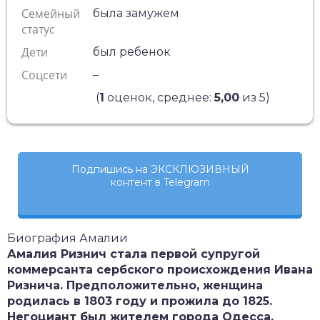
Семейный
была замужем
статус
Дети
был ребенок
Соцсети
–
(
1
оценок, среднее:
5,00
из 5)
Подпишись на ЭКСКЛЮЗИВНЫЙ
контент в Telegram
Биография Амалии
Амалия Ризнич стала первой супругой
коммерсанта сербского происхождения Ивана
Ризнича. Предположительно, женщина
родилась в 1803 году и прожила до 1825.
Негоциант был жителем города Одесса,