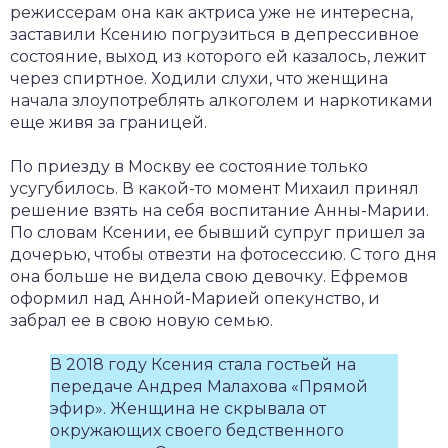
режиссерам она как актриса уже не интересна,
заставили Ксению погрузиться в депрессивное
состояние, выход из которого ей казалось, лежит
через спиртное. Ходили слухи, что женщина
начала злоупотреблять алкоголем и наркотиками
еще живя за границей.
По приезду в Москву ее состояние только
усугубилось. В какой-то момент Михаил принял
решение взять на себя воспитание Анны-Марии.
По словам Ксении, ее бывший супруг пришел за
дочерью, чтобы отвезти на фотосессию. С того дня
она больше не видела свою девочку. Ефремов
оформил над Анной-Марией опекунство, и
забрал ее в свою новую семью.
В 2018 году Ксения стала гостьей на
передаче Андрея Малахова «Прямой
эфир». Женщина не скрывала от
окружающих своего бедственного