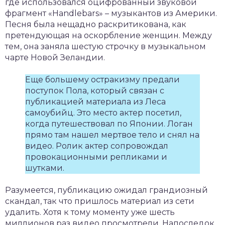
где использовался оцифрованный звуковой
фрагмент «Handlebars» – музыкантов из Америки.
Песня была нещадно раскритикована, как
претендующая на оскорбление женщин. Между
тем, она заняла шестую строчку в музыкальном
чарте Новой Зеландии.
Еще большему остракизму предали
поступок Пола, который связан с
публикацией материала из Леса
самоубийц. Это место актер посетил,
когда путешествовал по Японии. Логан
прямо там нашел мертвое тело и снял на
видео. Ролик актер сопровождал
провокационными репликами и
шутками.
Разумеется, публикацию ожидал грандиозный
скандал, так что пришлось материал из сети
удалить. Хотя к тому моменту уже шесть
миллионов раз видео просмотрели. Напоследок