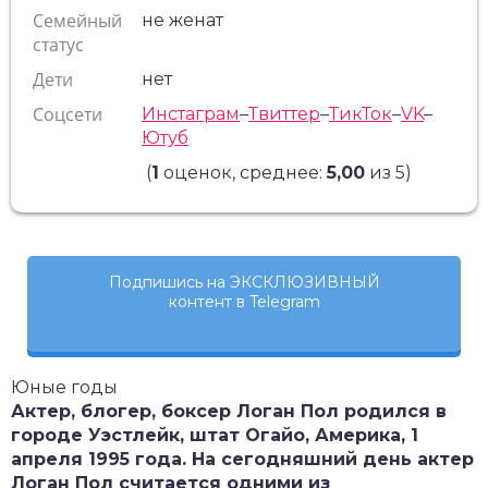
Семейный
не женат
статус
Дети
нет
Соцсети
Инстаграм
–
Твиттер
–
ТикТок
–
VK
–
Ютуб
(
1
оценок, среднее:
5,00
из 5)
Подпишись на ЭКСКЛЮЗИВНЫЙ
контент в Telegram
Юные годы
Актер, блогер, боксер Логан Пол родился в
городе Уэстлейк, штат Огайо, Америка, 1
апреля 1995 года. На сегодняшний день актер
Логан Пол считается одними из