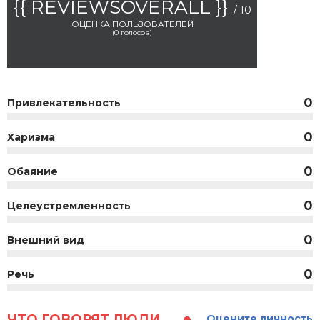
{{ REVIEWSOVERALL }}
/ 10
ОЦЕНКА ПОЛЬЗОВАТЕЛЕЙ
(
0
голосов)
0
Привлекательность
0
Харизма
0
Обаяние
0
Целеустремленность
0
Внешний вид
0
Речь
ЧТО ГОВОРЯТ ЛЮДИ...
Оцените личность