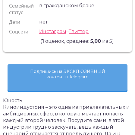
Семейный
в гражданском браке
статус
Дети
нет
Соцсети
Инстаграм
–
Твиттер
(
1
оценок, среднее:
5,00
из 5)
Подпишись на ЭКСКЛЮЗИВНЫЙ
контент в Telegram
Юность
Киноиндустрия – это одна из привлекательных и
амбициозных сфер, в которую мечтает попасть
каждый второй человек. Посудите сами, в этой
индустрии трудно заскучать, ведь каждый
сценарий отличается от предыдущего. Да и к