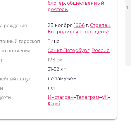
блогер
,
общественный
деятель
та рождения
23 ноября
1986
г.
Стрелец
Кто родился в этот день?
сточный гороскоп
Тигр
сто рождения
Санкт-Петербург
,
Россия
т
173 см
с
51-52 кг
ейный статус
не замужем
ти
нет
цсети
Инстаграм
–
Телеграм
–
VK
–
Ютуб