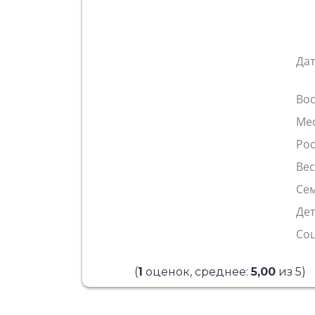
Да
Во
Ме
Рос
Ве
Сем
Де
Со
(
1
оценок, среднее:
5,00
из 5)