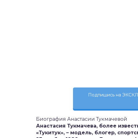
Подпишись на ЭКСКЛ
Биография Анастасии Тукмачевой
Анастасия Тукмачева, более извес
«Тукитук», – модель, блогер, спор