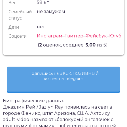
Вес
58 кг
Семейный
не замужем
статус
Дети
нет
Соцсети
Инстаграм
–
Твиттер
–
Фейсбук
–
Ютуб
(
2
оценок, среднее:
5,00
из 5)
Подпишись на ЭКСКЛЮЗИВНЫЙ
контент в Telegram
Биографические данные
Джазлин Рей / Jazlyn Ray появилась на свет в
городе Феникс, штат Аризона, США. Актрису
adult-video называют «белокурый ангелочек с
пышными формами». Любители жанра со всей