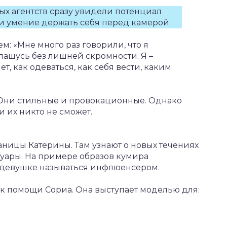
х агентств сразу увидели потенциал
и умение держать себя перед камерой.
м: «Мне много раз говорили, что я
лашусь без лишней скромности. Я –
, как одеваться, как себя вести, каким
 Они стильные и провокационные. Однако
 их никто не сможет.
аницы Катерины. Там узнают о новых течениях
суары. На примере образов кумира
о девушке называться инфлюенсером.
к помощи Сориа. Она выступает моделью для: