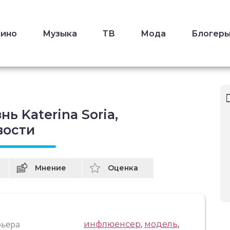
Кино
Музыка
ТВ
Мода
Блогер
ь Katerina Soria,
вости
Мнение
Оценка
рьера
инфлюенсер
,
модель
,