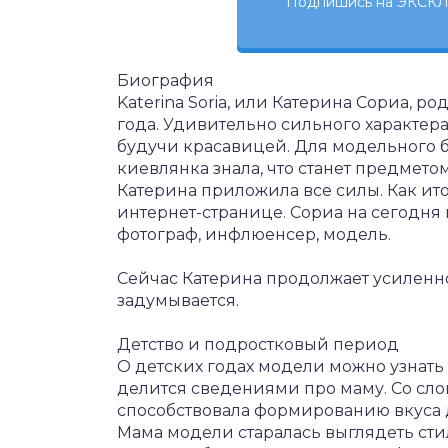
Подпишись на ЭКСКЛ
Биография
Katerina Soria, или Катерина Сориа, ро
года. Удивительно сильного характер
будучи красавицей. Для модельного б
киевлянка знала, что станет предмето
Катерина приложила все силы. Как ит
интернет-странице. Сориа на сегодня 
фотограф, инфлюенсер, модель.
Сейчас Катерина продолжает усиленно
задумывается.
Детство и подростковый период
О детских годах модели можно узнать 
делится сведениями про маму. Со сл
способствовала формированию вкуса 
Мама модели старалась выглядеть ст