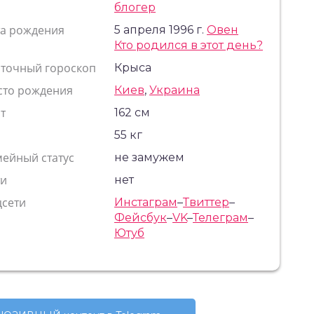
блогер
та рождения
5 апреля 1996 г.
Овен
Кто родился в этот день?
сточный гороскоп
Крыса
сто рождения
Киев
,
Украина
т
162 см
с
55 кг
ейный статус
не замужем
ти
нет
цсети
Инстаграм
–
Твиттер
–
Фейсбук
–
VK
–
Телеграм
–
Ютуб