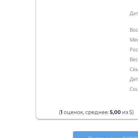
Да
Во
Ме
Рос
Ве
Сем
Де
Со
(
1
оценок, среднее:
5,00
из 5)