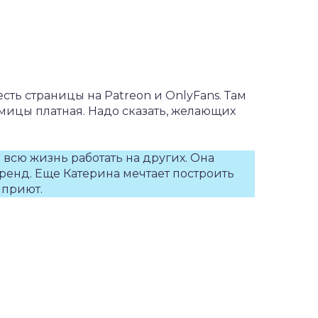
сть страницы на Patreon и OnlyFans. Там
ицы платная. Надо сказать, желающих
 всю жизнь работать на других. Она
ренд. Еще Катерина мечтает построить
 приют.