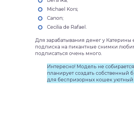
Bershka;
Michael Kors;
Canon;
Cecilia de Rafael.
Для зарабатывания денег у Катерины е
подписка на пикантные снимки любим
подписаться очень много.
Интересно! Модель не собирается
планирует создать собственный б
для беспризорных кошек уютный