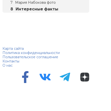
Мария Набокова фото
Интересные факты
Биографий
© 2018–2026 – Биографии знаменитостей по алфавиту
Карта сайта
Политика конфиденциальности
Пользовательское соглашение
Контакты
О нас
Перепечатка материалов разрешена только с указанием
первоисточника
Сетевое издание "100 биографий", зарегистрировано
Федеральной службой по надзору в сфере связи,
информационных технологий и массовых коммуникаций.