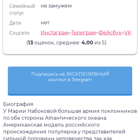
Семейный
не замужем
статус
Дети
нет
Соцсети
Инстаграм
–
Телеграм
–
Фейсбук
–
VK
(
13
оценок, среднее:
4,00
из 5)
Подпишись на ЭКСКЛЮЗИВНЫЙ
контент в Telegram
Биография
У Марии Набоковой большая армия поклонников
по обе стороны Атлантического океана.
Американская модель российского
происхождения популярна у представителей
сильной половины человечества, так как