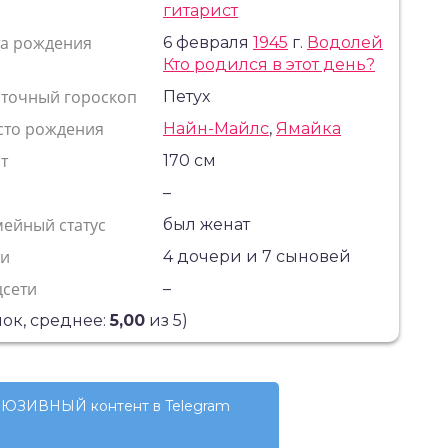
гитарист
та рождения
6 февраля
1945
г.
Водолей
Кто родился в этот день?
сточный гороскоп
Петух
сто рождения
Найн-Майлс
,
Ямайка
т
170 см
с
–
ейный статус
был женат
ти
4 дочери и 7 сыновей
цсети
–
ок, среднее:
5,00
из 5)
ЮЗИВНЫЙ контент в Telegram