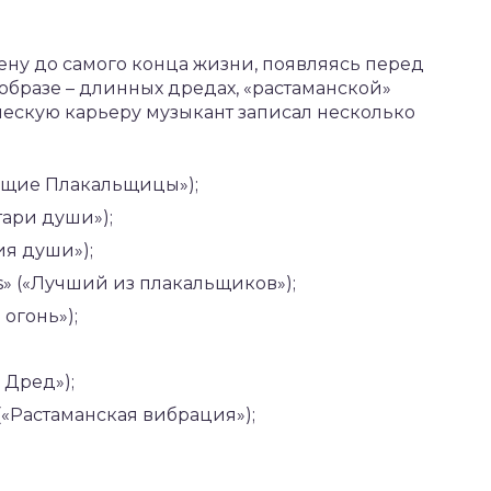
ну до самого конца жизни, появляясь перед
бразе – длинных дредах, «растаманской»
орческую карьеру музыкант записал несколько
ачущие Плакальщицы»);
тари души»);
ия души»);
ers» («Лучший из плакальщиков»);
 огонь»);
 Дред»);
 («Растаманская вибрация»);