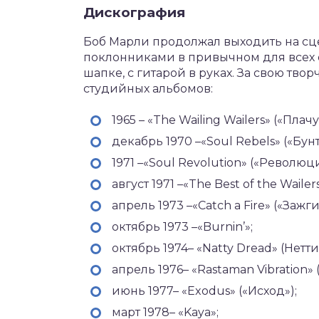
Дискография
Боб Марли продолжал выходить на сце
поклонниками в привычном для всех о
шапке, с гитарой в руках. За свою тв
студийных альбомов:
1965 – «The Wailing Wailers» («Пл
декабрь 1970 –«Soul Rebels» («Бун
1971 –«Soul Revolution» («Революц
август 1971 –«The Best of the Wail
апрель 1973 –«Catch a Fire» («Зажги
октябрь 1973 –«Burnin’»;
октябрь 1974– «Natty Dread» (Нетти
апрель 1976– «Rastaman Vibration»
июнь 1977– «Exodus» («Исход»);
март 1978– «Kaya»;