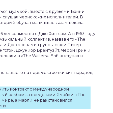
ься музыкой, вместе с друзьями Банни
 слушал чернокожих исполнителей. В
который обучал мальчишек азам вокала.
 лет совместно с Джо Хиггсом. А в 1963 году
музыкальный коллектив, назвав его «The
ба и Джо членами группы стали Питер
нгстон, Джуниор Брейтуэйт, Черри Грин и
овали в «The Wailers». Боб выступал в
 попавшего на первые строчки хит-парадов,
ючить контракт с международной
вый альбом за пределами Ямайки. «The
м мире, а Марли не раз становился
ц».