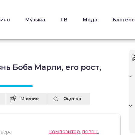
Кино
Музыка
ТВ
Мода
Блогер
нь Боба Марли, его рост,
Мнение
Оценка
рьера
композитор
,
певец
,