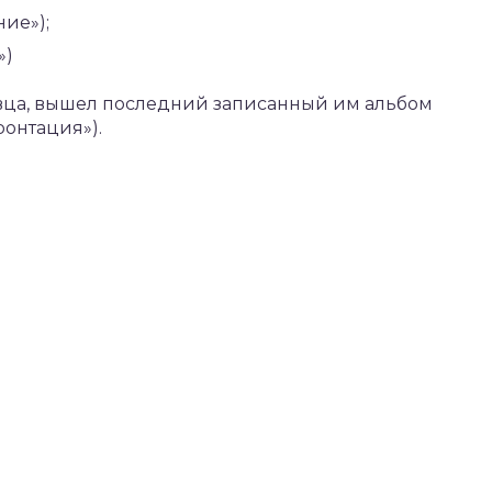
ние»);
»)
певца, вышел последний записанный им альбом
ронтация»).