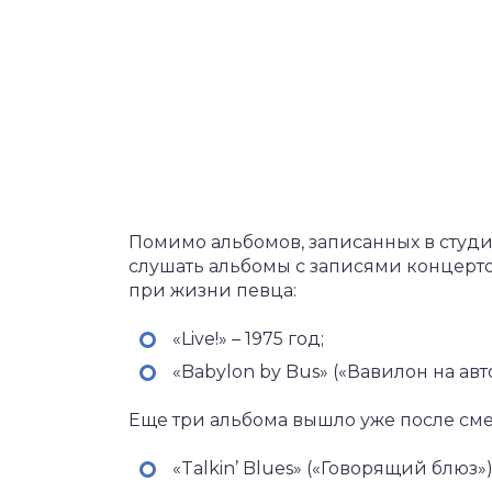
Помимо альбомов, записанных в студи
слушать альбомы с записями концерт
при жизни певца:
«Live!» – 1975 год;
«Babylon by Bus» («Вавилон на авто
Еще три альбома вышло уже после сме
«Talkin’ Blues» («Говорящий блюз»)