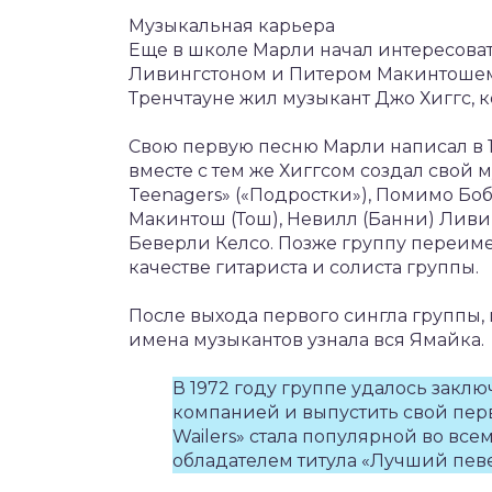
Музыкальная карьера
Еще в школе Марли начал интересоват
Ливингстоном и Питером Макинтошем
Тренчтауне жил музыкант Джо Хиггс, 
Свою первую песню Марли написал в 16
вместе с тем же Хиггсом создал свой 
Teenagers» («Подростки»), Помимо Бо
Макинтош (Тош), Невилл (Банни) Ливи
Беверли Келсо. Позже группу переимен
качестве гитариста и солиста группы.
После выхода первого сингла группы,
имена музыкантов узнала вся Ямайка.
В 1972 году группе удалось закл
компанией и выпустить свой пер
Wailers» стала популярной во все
обладателем титула «Лучший певе