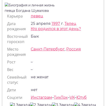
Карьера
певец
Дата
25 апреля
1997
г.
Телец
рождения
Кто родился в этот день?
Восточный
Бык
гороскоп
Место
Санкт-Петербург
,
Россия
рождения
Рост
–
Вес
–
Семейный
не женат
статус
Дети
нет
Соцсети
Инстаграм
–
ТикТок
–
VK
–
Ютуб