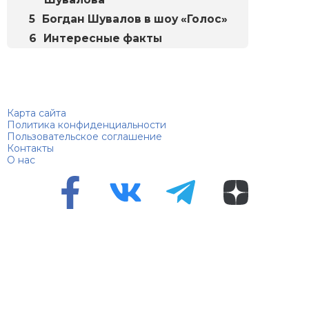
Богдан Шувалов в шоу «Голос»
Интересные факты
Биографий
© 2018–2026 – Биографии знаменитостей по алфавиту
Карта сайта
Политика конфиденциальности
Пользовательское соглашение
Контакты
О нас
Перепечатка материалов разрешена только с указанием
первоисточника
Сетевое издание "100 биографий", зарегистрировано
Федеральной службой по надзору в сфере связи,
информационных технологий и массовых коммуникаций.
Регистрационный номер Эл №ФС 90 – 94870 от 11.06.2021
года.