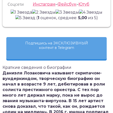
Соцсети
Инстаграм
–
Фейсбук
–
Ютуб
(
1
оценок, среднее:
5,00
из 5)
Подпишись на ЭКСКЛЮЗИВНЫЙ
контент в Telegram
Краткие сведения о биографии
Даниэля Лозаковича называют скрипачом-
вундеркиндом, творческую биографию он
начал в возрасте 9 лет, дебютировав в роли
солиста престижного оркестра. С тех пор
много лет держал марку, пока не вырос до
звания музыканта-виртуоза. В 15 лет артист
снова доказал, что такой, как он, рождается
«один на миллион». В 2016 г. юноша подписал