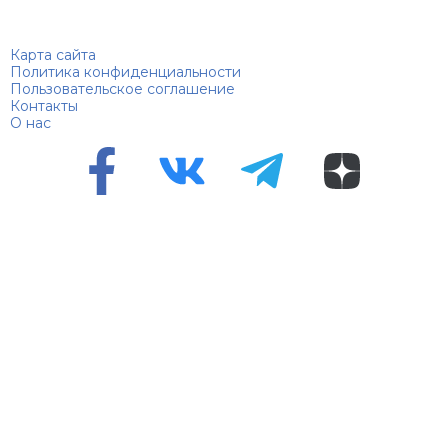
Биографий
© 2018–2026 – Биографии знаменитостей по алфавиту
Карта сайта
Политика конфиденциальности
Пользовательское соглашение
Контакты
О нас
Перепечатка материалов разрешена только с указанием
первоисточника
Сетевое издание "100 биографий", зарегистрировано
Федеральной службой по надзору в сфере связи,
информационных технологий и массовых коммуникаций.
Регистрационный номер Эл №ФС 90 – 94870 от 11.06.2021
года.