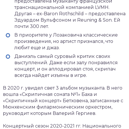
предоставлена музыканту французской
транснациональной компанией LVMH.
Другая – ex-Baron Rothschild – предоставлена
Эдуардом Вульфсоном и Reuning & Son. Ей
почти 300 лет.
В приоритете у Лозаковича классические
произведения, но артист признался, что
любит еще и джаз.
Даниэль самый суровый критик своих
выступлений. Даже если залу понравился
концерт, и он аплодировал стоя, скрипач
всегда найдет изъяны в игре.
В 2020 г. увидел свет 3 альбом музыканта. В него
вошла «Скрипичная соната №1» Баха и
«Скрипичный концерт» Бетховена, записанные с
Мюнхенским филармоническим оркестром,
руководит которым Валерий Гергиев.
Концертный сезон 2020-2021 гг. Национального