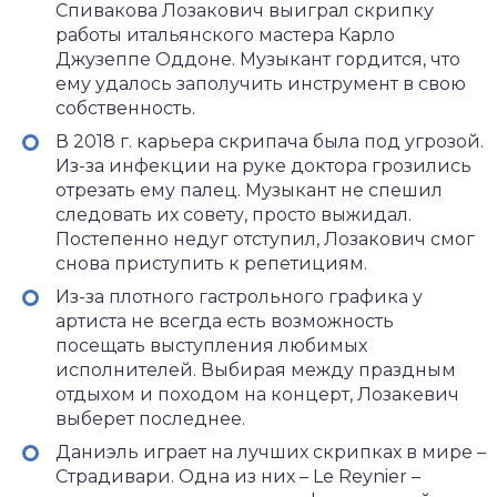
Спивакова Лозакович выиграл скрипку
работы итальянского мастера Карло
Джузеппе Оддоне. Музыкант гордится, что
ему удалось заполучить инструмент в свою
собственность.
В 2018 г. карьера скрипача была под угрозой.
Из-за инфекции на руке доктора грозились
отрезать ему палец. Музыкант не спешил
следовать их совету, просто выжидал.
Постепенно недуг отступил, Лозакович смог
снова приступить к репетициям.
Из-за плотного гастрольного графика у
артиста не всегда есть возможность
посещать выступления любимых
исполнителей. Выбирая между праздным
отдыхом и походом на концерт, Лозакевич
выберет последнее.
Даниэль играет на лучших скрипках в мире –
Страдивари. Одна из них – Le Reynier –