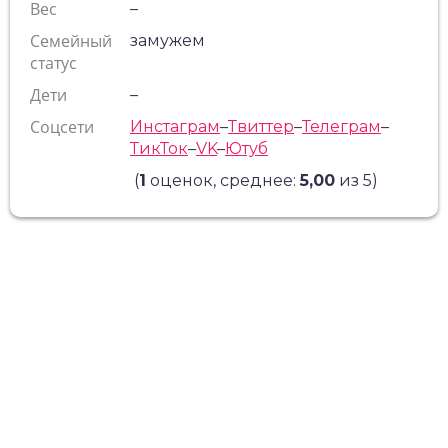
Вес
–
Семейный
замужем
статус
Дети
–
Соцсети
Инстаграм
–
Твиттер
–
Телеграм
–
ТикТок
–
VK
–
Ютуб
(
1
оценок, среднее:
5,00
из 5)