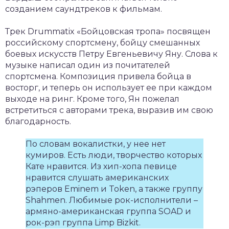
созданием саундтреков к фильмам.
Трек Drummatix «Бойцовская тропа» посвящен
российскому спортсмену, бойцу смешанных
боевых искусств Петру Евгеньевичу Яну. Слова к
музыке написал один из почитателей
спортсмена. Композиция привела бойца в
восторг, и теперь он использует ее при каждом
выходе на ринг. Кроме того, Ян пожелал
встретиться с авторами трека, выразив им свою
благодарность.
По словам вокалистки, у нее нет
кумиров. Есть люди, творчество которых
Кате нравится. Из хип-хопа певице
нравится слушать американских
рэперов Eminem и Token, а также группу
Shahmen. Любимые рок-исполнители –
армяно-американская группа SOAD и
рок-рэп группа Limp Bizkit.