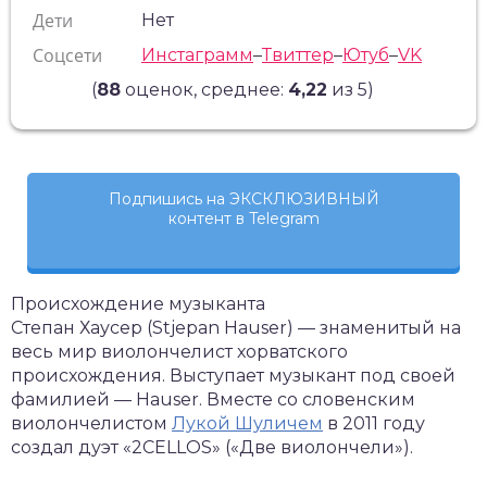
Дети
Нет
Соцсети
Инстаграмм
–
Твиттер
–
Ютуб
–
VK
(
88
оценок, среднее:
4,22
из 5)
Подпишись на ЭКСКЛЮЗИВНЫЙ
контент в Telegram
Происхождение музыканта
Степан Хаусер (Stjepan Hauser) — знаменитый на
весь мир виолончелист хорватского
происхождения. Выступает музыкант под своей
фамилией — Hauser. Вместе со словенским
виолончелистом
Лукой Шуличем
в 2011 году
создал дуэт «2CELLOS» («Две виолончели»).