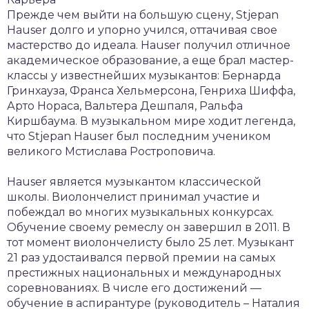
Прежде чем выйти на большую сцену, Stjepan
Hauser долго и упорно учился, оттачивая свое
мастерство до идеала. Hauser получил отличное
академическое образование, а еще брал мастер-
классы у известнейших музыкантов: Бернарда
Гринхауза, Франса Хельмерсона, Генриха Шиффа,
Арто Нораса, Вальтера Дешпаля, Ральфа
Киршбаума. В музыкальном мире ходит легенда,
что Stjepan Hauser был последним учеником
великого Мстислава Ростроповича.
Hauser является музыкантом классической
школы. Виолончелист принимал участие и
побеждал во многих музыкальных конкурсах.
Обучение своему ремеслу он завершил в 2011. В
тот момент виолончелисту было 25 лет. Музыкант
21 раз удостаивался первой премии на самых
престижных национальных и международных
соревнованиях. В числе его достижений —
обучение в аспирантуре (руководитель – Наталия