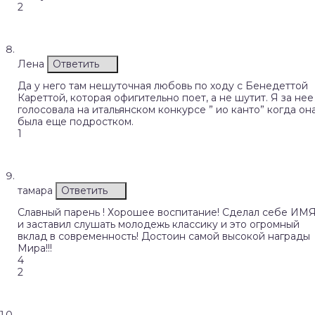
2
Лена
Ответить
Да у него там нешуточная любовь по ходу с Бенедеттой
Кареттой, которая офигительно поет, а не шутит. Я за нее
голосовала на итальянском конкурсе ” ио канто” когда он
была еще подростком.
1
тамара
Ответить
Славный парень ! Хорошее воспитание! Сделал себе ИМ
и заставил слушать молодежь классику и это огромный
вклад в современность! Достоин самой высокой награды
Мира!!!
4
2