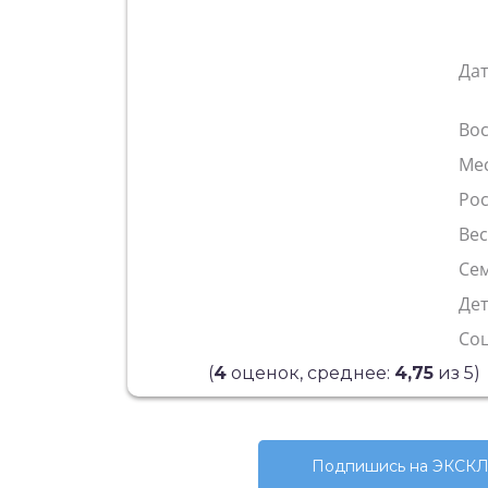
Да
Во
Ме
Рос
Ве
Сем
Де
Со
(
4
оценок, среднее:
4,75
из 5)
Подпишись на ЭКСКЛ