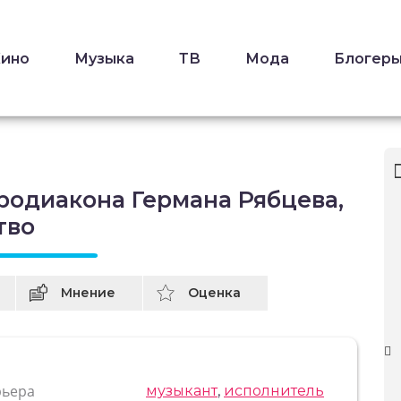
Кино
Музыка
ТВ
Мода
Блогер
родиакона Германа Рябцева,
тво
Мнение
Оценка
рьера
музыкант
,
исполнитель