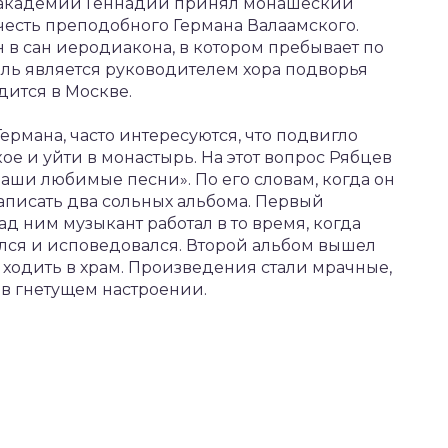
й академии Геннадий принял монашеский
 честь преподобного Германа Валаамского.
 в сан иеродиакона, в котором пребывает по
ь является руководителем хора подворья
дится в Москве.
ермана, часто интересуются, что подвигло
е и уйти в монастырь. На этот вопрос Рябцев
Наши любимые песни». По его словам, когда он
записать два сольных альбома. Первый
ад ним музыкант работал в то время, когда
лся и исповедовался. Второй альбом вышел
л ходить в храм. Произведения стали мрачные,
 в гнетущем настроении.