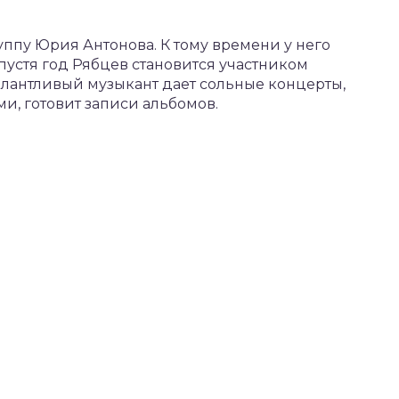
уппу Юрия Антонова. К тому времени у него
пустя год Рябцев становится участником
алантливый музыкант дает сольные концерты,
и, готовит записи альбомов.