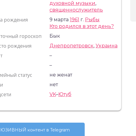
духовной музыки
,
священнослужитель
та рождения
9 марта
1961
г.
Рыбы
Кто родился в этот день?
сточный гороскоп
Бык
сто рождения
Днепропетровск
,
Украина
т
–
с
–
ейный статус
не женат
ти
нет
цсети
VK
–
Ютуб
ЮЗИВНЫЙ контент в Telegram