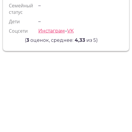
Семейный
–
статус
Дети
–
Соцсети
Инстаграм
–
VK
(
3
оценок, среднее:
4,33
из 5)