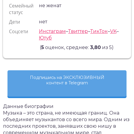
Семейный
не женат
статус
Дети
нет
Соцсети
Инстаграм
–
Твиттер
–
ТикТок
–
VK
–
Ютуб
(
5
оценок, среднее:
3,80
из 5)
Подпишись на ЭКСКЛЮЗИВНЫЙ
контент в Telegram
Данные биографии
Музыка – это страна, не имеющая границ. Она
объединяет музыкантов со всего мира. Одним из
последних проектов, занявших свою нишу в
современном музыкальном мире, стал