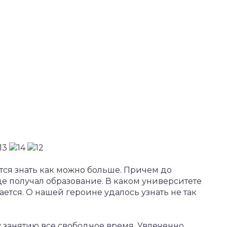
ся знать как можно больше. Причем до
Где получал образование. В каком университете
ается. О нашей героине удалось узнать не так
у занятию все свободное время. Увлеченно