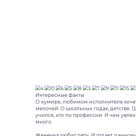
Интересные факты
О кумире, любимом исполнителе хочет
мелочей. О школьных годах, детстве. 
учился, кто по профессии. И чем увлек
много:
Женечка любит петь. И отдает данном