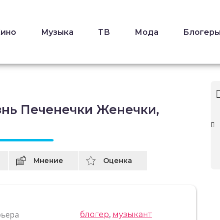
Кино
Музыка
ТВ
Мода
Блогер
знь Печенечки Женечки,
Мнение
Оценка
рьера
блогер
,
музыкант