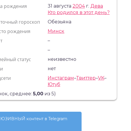
та рождения
31 августа
2004
г.
Дева
Кто родился в этот день?
сточный гороскоп
Обезьяна
сто рождения
Минск
т
–
с
–
ейный статус
неизвестно
ти
нет
цсети
Инстаграм
–
Твиттер
–
VK
–
Ютуб
ок, среднее:
5,00
из 5)
ЮЗИВНЫЙ контент в Telegram