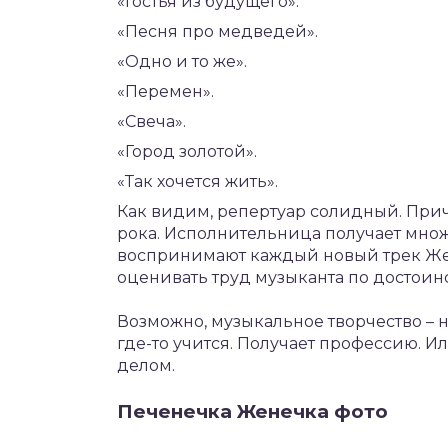
«Гостья из будущего».
«Песня про медведей».
«Одно и то же».
«Перемен».
«Свеча».
«Город золотой».
«Так хочется жить».
Как видим, репертуар солидный. Прич
рока. Исполнительница получает мно
воспринимают каждый новый трек Жен
оценивать труд музыканта по достоинс
Возможно, музыкальное творчество – 
где-то учится. Получает профессию. 
делом.
Печенечка Женечка фото