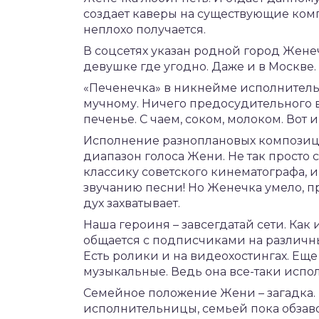
создает каверы на существующие комп
неплохо получается.
В соцсетях указан родной город Жене
девушке где угодно. Даже и в Москве.
«Печенечка» в никнейме исполнительн
мучному. Ничего предосудительного в 
печенье. С чаем, соком, молоком. Вот
Исполнение разноплановых композици
диапазон голоса Жени. Не так просто
классику советского кинематографа, и
звучанию песни! Но Женечка умело, пр
дух захватывает.
Наша героиня – завсегдатай сети. Как
общается с подписчиками на различных
Есть ролики и на видеохостингах. Еще
музыкальные. Ведь она все-таки испо
Семейное положение Жени – загадка.
исполнительницы, семьей пока обзавод