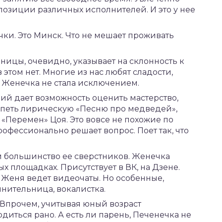
озиции различных исполнителей. И это у нее
чки. Это Минск. Что не мешает проживать
ицы, очевидно, указывает на склонность к
этом нет. Многие из нас любят сладости,
 и Женечка не стала исключением.
й дает возможность оценить мастерство,
 спеть лирическую «Песню про медведей»,
 «Перемен» Цоя. Это вовсе не похожие по
офессионально решает вопрос. Поет так, что
 и большинство ее сверстников. Женечка
 площадках. Присутствует в ВК, на Дзене.
 Женя ведет видеочаты. Но особенные,
лнительница, вокалистка.
 Впрочем, учитывая юный возраст
иться рано. А есть ли парень, Печенечка не