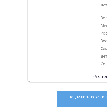
Да
Во
Ме
Рос
Ве
Сем
Де
Со
(
4
оцен
Подпишись на ЭКСКЛ