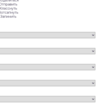
оделиться
Отправить
Класснуть
Вотсапнуть
Запинить