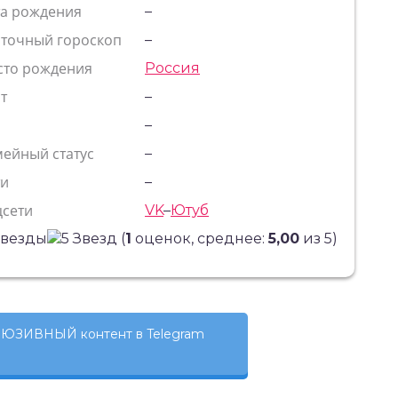
та рождения
–
сточный гороскоп
–
сто рождения
Россия
т
–
с
–
ейный статус
–
ти
–
цсети
VK
–
Ютуб
(
1
оценок, среднее:
5,00
из 5)
ЮЗИВНЫЙ контент в Telegram