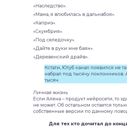
«Наследство».
«Мама, я влюбилась в дальнабоя».
«Каприз».
«Скумбрия».
«Под селедочку».
«Дайте в руки мне баян».
«Деревенский драйв».
Кстати, Ютуб канал появился не та
набрал под тысячу поклонников. 
тысяч.
Личная жизнь
Если Алена – продукт нейросети, то зд
не может. Об остальном остается тольк
собственные версии по данному пово
Для тех кто дочитал до конц