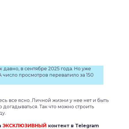
к давно, в сентябре 2025 года. Но уже
А число просмотров перевалило за 150
есь все ясно. Личной жизни у нее нет и быть
о догадываться. Так что можно строить
ду.
а
ЭКСКЛЮЗИВНЫЙ
контент в Telegram