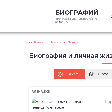
БИОГРАФИЙ
Биографии знаменитостей по
алфавиту
Главная
Музыка
Певица
Биография и личная жи
Текст
Фото
АЛЕНА.EXE
Ка