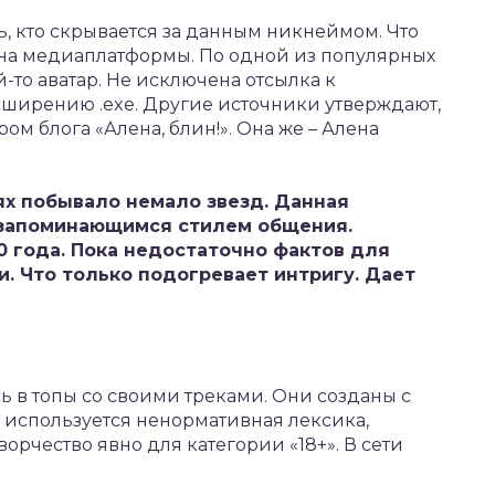
ь, кто скрывается за данным никнеймом. Что
я на медиаплатформы. По одной из популярных
й-то аватар. Не исключена отсылка к
сширению .exe. Другие источники утверждают,
ом блога «Алена, блин!». Она же – Алена
тях побывало немало звезд. Данная
 запоминающимся стилем общения.
0 года. Пока недостаточно фактов для
и. Что только подогревает интригу. Дает
 в топы со своими треками. Они созданы с
 используется ненормативная лексика,
орчество явно для категории «18+». В сети