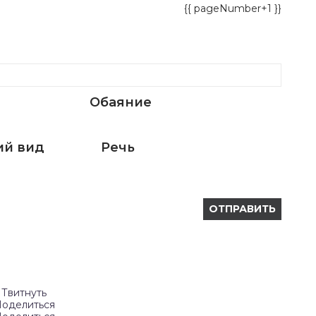
{{ pageNumber+1 }}
Обаяние
й вид
Речь
Твитнуть
оделиться