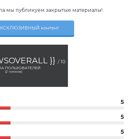
ла мы публикуем закрытые материалы!
 ЭКСКЛЮЗИВНЫЙ контент
EWSOVERALL }}
/ 10
КА ПОЛЬЗОВАТЕЛЕЙ
(
2
голосов)
5
5
5