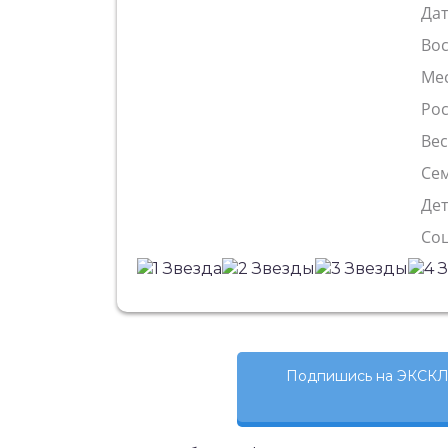
Да
Во
Ме
Рос
Ве
Сем
Де
Со
Подпишись на ЭКСКЛ