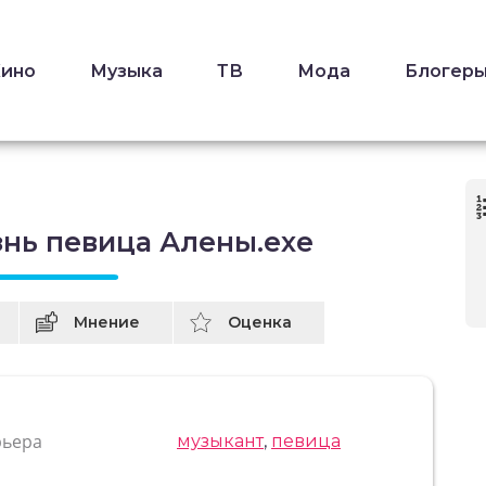
Кино
Музыка
ТВ
Мода
Блогер
знь певица Алены.exe
Мнение
Оценка
рьера
музыкант
,
певица