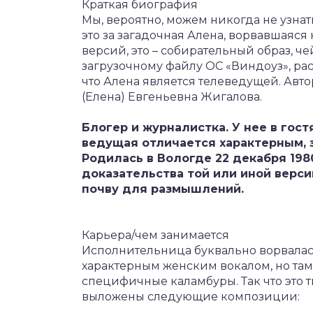
Краткая биография
Мы, вероятно, можем никогда не узнат
это за загадочная Алена, ворвавшаяс
версий, это – собирательный образ, че
загрузочному файлу ОС «Виндоуз», ра
что Алена является телеведущей. Автор
(Елена) Евгеньевна Жигалова.
Блогер и журналистка. У нее в гос
ведущая отличается характерным,
Родилась в Вологде 22 декабря 198
доказательства той или иной верси
почву для размышлений.
Карьера/чем занимается
Исполнительница буквально ворвалась
характерным женским вокалом, но там
специфичные каламбуры. Так что это тв
выложены следующие композиции: