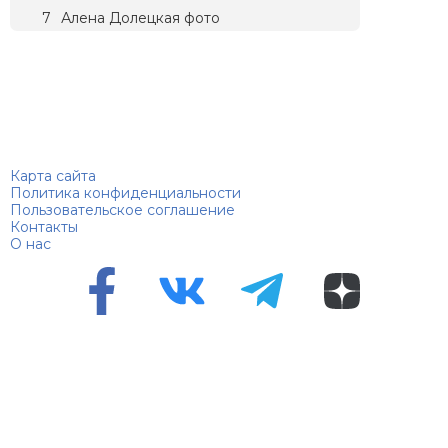
Алена Долецкая фото
Биографий
© 2018–2026 – Биографии знаменитостей по алфавиту
Карта сайта
Политика конфиденциальности
Пользовательское соглашение
Контакты
О нас
Перепечатка материалов разрешена только с указанием
первоисточника
Сетевое издание "100 биографий", зарегистрировано
Федеральной службой по надзору в сфере связи,
информационных технологий и массовых коммуникаций.
Регистрационный номер Эл №ФС 90 – 94870 от 11.06.2021
года.