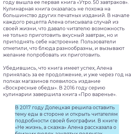
году вышла ее первая книга «Утро. 50 завтраков».
Кулинарная книга оказалась не похожа на
большинство других печатных изданий. В начале
каждого рецепта Алена описывала случай из
своей жизни, что давало читателю возможность
не только приготовить вкусный завтрак, но и
приподнять себе настроение. Пользователи
отметили, что блюда разнообразны, и вызывают
желание попробовать их приготовить.
Убедившись, что книга имеет успех, Алена
принялась за ее продолжение, и уже через год на
полках магазинов появилось издание
«Воскресные обеды». В 2016 году серию
кулинарии завершила книга «Про варенье».
В 2017 году Долецкая решила оставить
тему еды в стороне и открыть читателям
подробности своей биографии. В книге
«Не жизнь, а сказка» Алена рассказала о
близких людях, заклятых подругах,