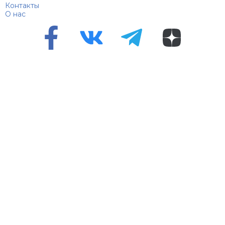
Контакты
О нас
Перепечатка материалов разрешена только с указанием
первоисточника
Сетевое издание "100 биографий", зарегистрировано
Федеральной службой по надзору в сфере связи,
информационных технологий и массовых коммуникаций.
Регистрационный номер Эл №ФС 90 – 94870 от 11.06.2021
года.