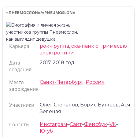
«ПНЕВМОСЛОН»/«PNEUMOSLON»
Карьера
рок-группа
,
ска-панк с примесью
электроники
Дата
2017-2018 год
создания
Место
Санкт-Петербург
,
Россия
зарождения
Участники
Олег Степанов, Борис Буткеев, Ася
Зеленая
Соцсети
Инстаграм
–
Сайт
–
Фейсбук
–
VK
–
Ютуб