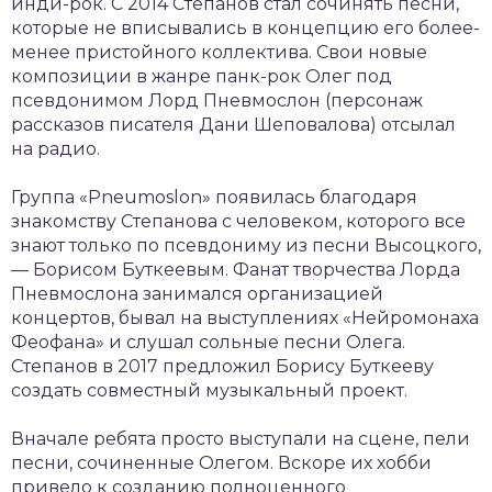
инди-рок. С 2014 Степанов стал сочинять песни,
которые не вписывались в концепцию его более-
менее пристойного коллектива. Свои новые
композиции в жанре панк-рок Олег под
псевдонимом Лорд Пневмослон (персонаж
рассказов писателя Дани Шеповалова) отсылал
на радио.
Группа «Pneumoslon» появилась благодаря
знакомству Степанова с человеком, которого все
знают только по псевдониму из песни Высоцкого,
— Борисом Буткеевым. Фанат творчества Лорда
Пневмослона занимался организацией
концертов, бывал на выступлениях «Нейромонаха
Феофана» и слушал сольные песни Олега.
Степанов в 2017 предложил Борису Буткееву
создать совместный музыкальный проект.
Вначале ребята просто выступали на сцене, пели
песни, сочиненные Олегом. Вскоре их хобби
привело к созданию полноценного