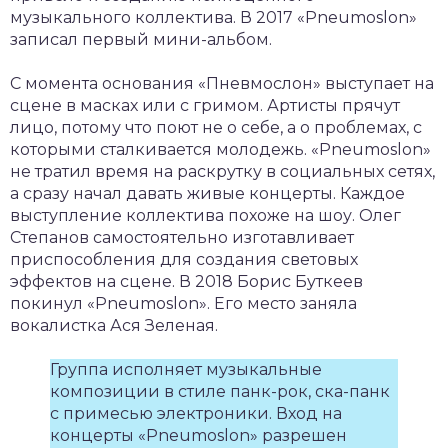
музыкального коллектива. В 2017 «Pneumoslon»
записал первый мини-альбом.
С момента основания «Пневмослон» выступает на
сцене в масках или с гримом. Артисты прячут
лицо, потому что поют не о себе, а о проблемах, с
которыми сталкивается молодежь. «Pneumoslon»
не тратил время на раскрутку в социальных сетях,
а сразу начал давать живые концерты. Каждое
выступление коллектива похоже на шоу. Олег
Степанов самостоятельно изготавливает
приспособления для создания световых
эффектов на сцене. В 2018 Борис Буткеев
покинул «Pneumoslon». Его место заняла
вокалистка Ася Зеленая.
Группа исполняет музыкальные
композиции в стиле панк-рок, ска-панк
с примесью электроники. Вход на
концерты «Pneumoslon» разрешен