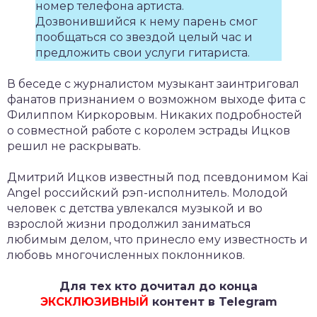
номер телефона артиста.
Дозвонившийся к нему парень смог
пообщаться со звездой целый час и
предложить свои услуги гитариста.
В беседе с журналистом музыкант заинтриговал
фанатов признанием о возможном выходе фита с
Филиппом Киркоровым. Никаких подробностей
о совместной работе с королем эстрады Ицков
решил не раскрывать.
Дмитрий Ицков известный под псевдонимом Kai
Angel российский рэп-исполнитель. Молодой
человек с детства увлекался музыкой и во
взрослой жизни продолжил заниматься
любимым делом, что принесло ему известность и
любовь многочисленных поклонников.
Для тех кто дочитал до конца
ЭКСКЛЮЗИВНЫЙ
контент в Telegram