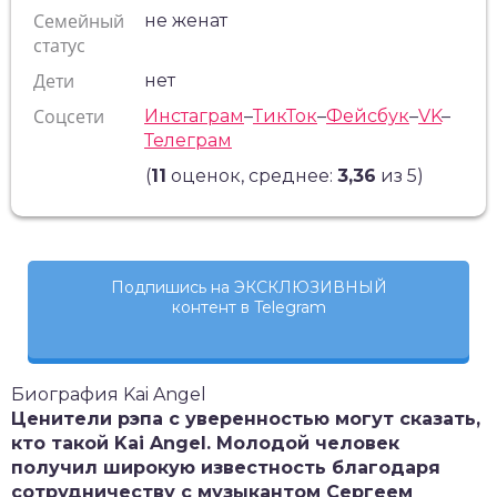
Семейный
не женат
статус
Дети
нет
Соцсети
Инстаграм
–
ТикТок
–
Фейсбук
–
VK
–
Телеграм
(
11
оценок, среднее:
3,36
из 5)
Подпишись на ЭКСКЛЮЗИВНЫЙ
контент в Telegram
Биография Kai Angel
Ценители рэпа с уверенностью могут сказать,
кто такой Kai Angel. Молодой человек
получил широкую известность благодаря
сотрудничеству с музыкантом Сергеем