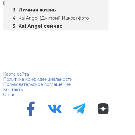
Личная жизнь
Kai Angel (Дмитрий Ицков) фото
Kai Angel сейчас
Биографий
© 2018–2026 – Биографии знаменитостей по алфавиту
Карта сайта
Политика конфиденциальности
Пользовательское соглашение
Контакты
О нас
Перепечатка материалов разрешена только с указанием
первоисточника