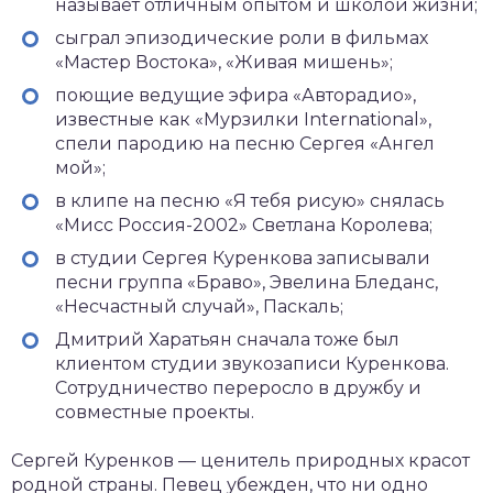
называет отличным опытом и школой жизни;
сыграл эпизодические роли в фильмах
«Мастер Востока», «Живая мишень»;
поющие ведущие эфира «Авторадио»,
известные как «Мурзилки International»,
спели пародию на песню Сергея «Ангел
мой»;
в клипе на песню «Я тебя рисую» снялась
«Мисс Россия-2002» Светлана Королева;
в студии Сергея Куренкова записывали
песни группа «Браво», Эвелина Бледанс,
«Несчастный случай», Паскаль;
Дмитрий Харатьян сначала тоже был
клиентом студии звукозаписи Куренкова.
Сотрудничество переросло в дружбу и
совместные проекты.
Сергей Куренков — ценитель природных красот
родной страны. Певец убежден, что ни одно