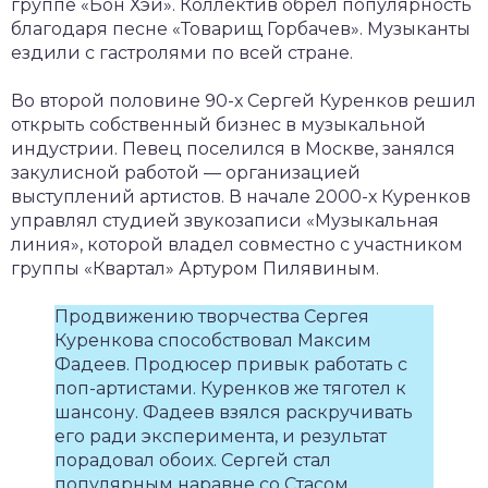
группе «Бон Хэй». Коллектив обрел популярность
благодаря песне «Товарищ Горбачев». Музыканты
ездили с гастролями по всей стране.
Во второй половине 90-х Сергей Куренков решил
открыть собственный бизнес в музыкальной
индустрии. Певец поселился в Москве, занялся
закулисной работой — организацией
выступлений артистов. В начале 2000-х Куренков
управлял студией звукозаписи «Музыкальная
линия», которой владел совместно с участником
группы «Квартал» Артуром Пилявиным.
Продвижению творчества Сергея
Куренкова способствовал Максим
Фадеев. Продюсер привык работать с
поп-артистами. Куренков же тяготел к
шансону. Фадеев взялся раскручивать
его ради эксперимента, и результат
порадовал обоих. Сергей стал
популярным наравне со Стасом