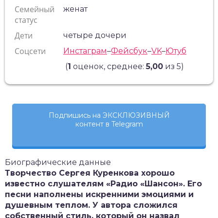
Семейный
женат
статус
Дети
четыре дочери
Соцсети
Инстаграм
–
Фейсбук
–
VK
–
Ютуб
(
1
оценок, среднее:
5,00
из 5)
Подпишись на ЭКСКЛЮЗИВНЫЙ
контент в Telegram
Биографические данные
Творчество Сергея Куренкова хорошо
известно слушателям «Радио «Шансон». Его
песни наполнены искренними эмоциями и
душевным теплом. У автора сложился
собственный стиль, который он назвал