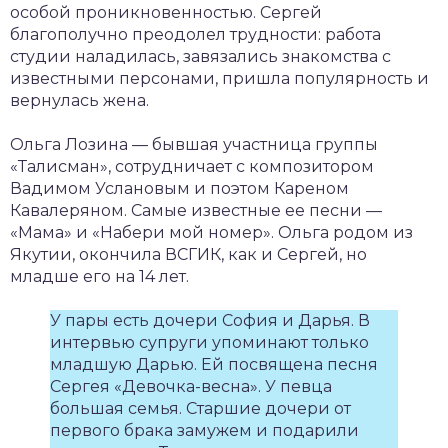
особой проникновенностью. Сергей
благополучно преодолел трудности: работа
студии наладилась, завязались знакомства с
известными персонами, пришла популярность и
вернулась жена.
Ольга Лозина — бывшая участница группы
«Талисман», сотрудничает с композитором
Вадимом Услановым и поэтом Кареном
Кавалеряном. Самые известные ее песни —
«Мама» и «Набери мой номер». Ольга родом из
Якутии, окончила ВСГИК, как и Сергей, но
младше его на 14 лет.
У пары есть дочери София и Дарья. В
интервью супруги упоминают только
младшую Дарью. Ей посвящена песня
Сергея «Девочка-весна». У певца
большая семья. Старшие дочери от
первого брака замужем и подарили