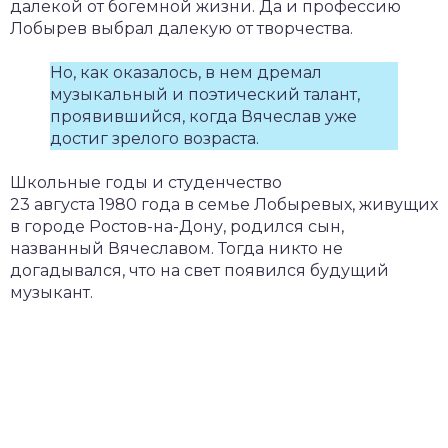
далекой от богемной жизни. Да и профессию
Лобырев выбрал далекую от творчества.
Но, как оказалось, в нем дремал
музыкальный и поэтический талант,
проявившийся, когда Вячеслав уже
достиг зрелого возраста.
Школьные годы и студенчество
23 августа 1980 года в семье Лобыревых, живущих
в городе Ростов-на-Дону, родился сын,
названный Вячеславом. Тогда никто не
догадывался, что на свет появился будущий
музыкант.