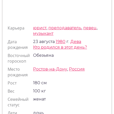
Карьера
юрист
,
преподаватель
,
певец
,
музыкант
Дата
23 августа
1980
г.
Дева
рождения
Кто родился в этот день?
Восточный
Обезьяна
гороскоп
Место
Ростов-на-Дону
,
Россия
рождения
Рост
180 см
Вес
100 кг
Семейный
женат
статус
Дети
дочь