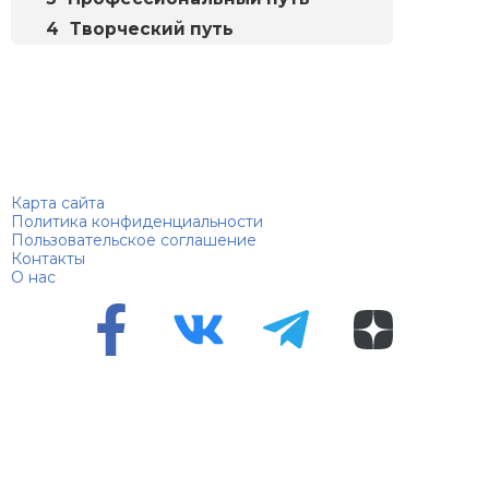
Творческий путь
Биографий
© 2018–2026 – Биографии знаменитостей по алфавиту
Карта сайта
Политика конфиденциальности
Пользовательское соглашение
Контакты
О нас
Перепечатка материалов разрешена только с указанием
первоисточника
Сетевое издание "100 биографий", зарегистрировано
Федеральной службой по надзору в сфере связи,
информационных технологий и массовых коммуникаций.
Регистрационный номер Эл №ФС 90 – 94870 от 11.06.2021